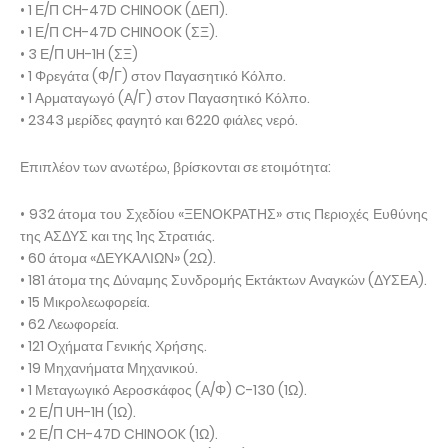
• 1 Ε/Π CH-47D CHINOOK (ΔΕΠ).
• 1 Ε/Π CH-47D CHINOOK (ΣΞ).
• 3 Ε/Π UH-1H (ΣΞ)
• 1 Φρεγάτα (Φ/Γ) στον Παγασητικό Κόλπο.
• 1 Αρματαγωγό (Α/Γ) στον Παγασητικό Κόλπο.
• 2343 μερίδες φαγητό και 6220 φιάλες νερό.
Επιπλέον των ανωτέρω, βρίσκονται σε ετοιμότητα:
• 932 άτομα του Σχεδίου «ΞΕΝΟΚΡΑΤΗΣ» στις Περιοχές Ευθύνης
της ΑΣΔΥΣ και της 1ης Στρατιάς.
• 60 άτομα «ΔΕΥΚΑΛΙΩΝ» (2Ω).
• 181 άτομα της Δύναμης Συνδρομής Εκτάκτων Αναγκών (ΔΥΣΕΑ).
• 15 Μικρολεωφορεία.
• 62 Λεωφορεία.
• 121 Οχήματα Γενικής Χρήσης.
• 19 Μηχανήματα Μηχανικού.
• 1 Μεταγωγικό Αεροσκάφος (Α/Φ) C-130 (1Ω).
• 2 Ε/Π UH-1H (1Ω).
• 2 Ε/Π CH-47D CHINOOK (1Ω).