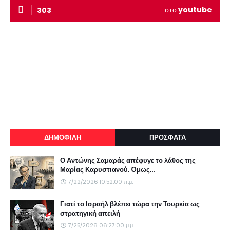
στο
youtube
303
ΔΗΜΟΦΙΛΗ
ΠΡΟΣΦΑΤΑ
Ο Αντώνης Σαμαράς απέφυγε το λάθος της
Μαρίας Καρυστιανού. Όμως...
7/22/2026 10:52:00 π.μ.
Γιατί το Ισραήλ βλέπει τώρα την Τουρκία ως
στρατηγική απειλή
7/25/2026 06:27:00 μ.μ.