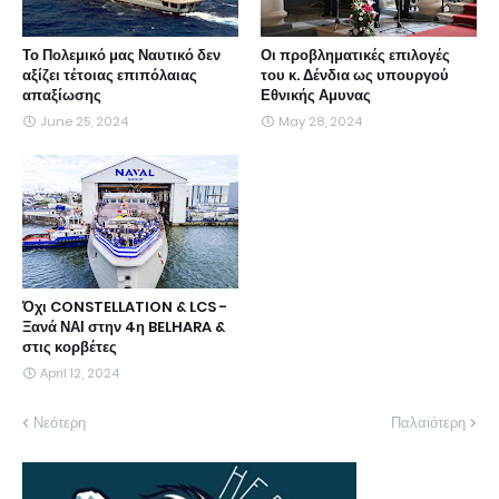
Το Πολεμικό μας Ναυτικό δεν
Οι προβληματικές επιλογές
αξίζει τέτοιας επιπόλαιας
του κ. Δένδια ως υπουργού
απαξίωσης
Εθνικής Αμυνας
June 25, 2024
May 28, 2024
Όχι CONSTELLATION & LCS -
Ξανά ΝΑΙ στην 4η BELHARA &
στις κορβέτες
April 12, 2024
Νεότερη
Παλαιότερη