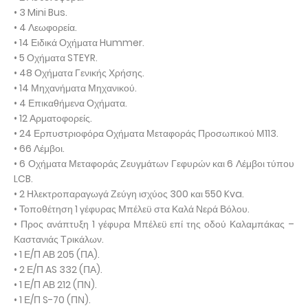
• 3 Mini Bus.
• 4 Λεωφορεία.
• 14 Ειδικά Οχήματα Hummer.
• 5 Οχήματα STEYR.
• 48 Οχήματα Γενικής Χρήσης.
• 14 Μηχανήματα Μηχανικού.
• 4 Επικαθήμενα Οχήματα.
• 12 Αρματοφορείς.
• 24 Ερπυστριοφόρα Οχήματα Μεταφοράς Προσωπικού Μ113.
• 66 Λέμβοι.
• 6 Οχήματα Μεταφοράς Ζευγμάτων Γεφυρών και 6 Λέμβοι τύπου
LCB.
• 2 Ηλεκτροπαραγωγά Ζεύγη ισχύος 300 και 550 Kva.
• Τοποθέτηση 1 γέφυρας Μπέλεϋ στα Καλά Νερά Βόλου.
• Προς ανάπτυξη 1 γέφυρα Μπέλεϋ επί της οδού Καλαμπάκας –
Καστανιάς Τρικάλων.
• 1 Ε/Π ΑΒ 205 (ΠΑ).
• 2 Ε/Π AS 332 (ΠΑ).
• 1 Ε/Π ΑΒ 212 (ΠΝ).
• 1 Ε/Π S-70 (ΠΝ).