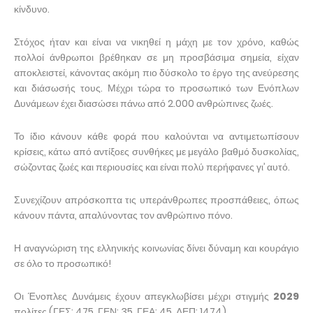
κίνδυνο.
Στόχος ήταν και είναι να νικηθεί η μάχη με τον χρόνο, καθώς
πολλοί άνθρωποι βρέθηκαν σε μη προσβάσιμα σημεία, είχαν
αποκλειστεί, κάνοντας ακόμη πιο δύσκολο το έργο της ανεύρεσης
και διάσωσής τους. Μέχρι τώρα το προσωπικό των Ενόπλων
Δυνάμεων έχει διασώσει πάνω από 2.000 ανθρώπινες ζωές.
Το ίδιο κάνουν κάθε φορά που καλούνται να αντιμετωπίσουν
κρίσεις, κάτω από αντίξοες συνθήκες με μεγάλο βαθμό δυσκολίας,
σώζοντας ζωές και περιουσίες και είναι πολύ περήφανες γι’ αυτό.
Συνεχίζουν απρόσκοπτα τις υπεράνθρωπες προσπάθειες, όπως
κάνουν πάντα, απαλύνοντας τον ανθρώπινο πόνο.
Η αναγνώριση της ελληνικής κοινωνίας δίνει δύναμη και κουράγιο
σε όλο το προσωπικό!
Οι Ένοπλες Δυνάμεις έχουν απεγκλωβίσει μέχρι στιγμής
2029
πολίτες (ΓΕΣ: 475, ΓΕΝ: 35, ΓΕΑ: 45, ΔΕΠ: 1474).