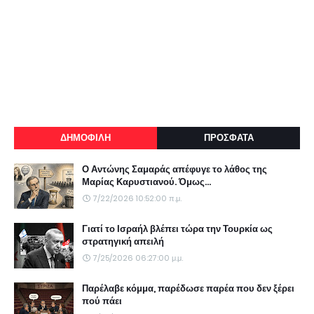
ΔΗΜΟΦΙΛΗ
ΠΡΟΣΦΑΤΑ
Ο Αντώνης Σαμαράς απέφυγε το λάθος της
Μαρίας Καρυστιανού. Όμως...
7/22/2026 10:52:00 π.μ.
Γιατί το Ισραήλ βλέπει τώρα την Τουρκία ως
στρατηγική απειλή
7/25/2026 06:27:00 μ.μ.
Παρέλαβε κόμμα, παρέδωσε παρέα που δεν ξέρει
πού πάει