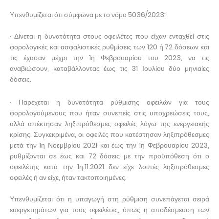
Υπενθυμίζεται ότι σύμφωνα με το νόμο 5036/2023:
· Δίνεται η δυνατότητα στους οφειλέτες που είχαν ενταχθεί στις
φορολογικές και ασφαλιστικές ρυθμίσεις των 120 ή 72 δόσεων και
τις έχασαν μέχρι την 1η Φεβρουαρίου του 2023, να τις
αναβιώσουν, καταβάλλοντας έως τις 31 Ιουλίου δύο μηνιαίες
δόσεις.
· Παρέχεται η δυνατότητα ρύθμισης οφειλών για τους
φορολογούμενους που ήταν συνεπείς στις υποχρεώσεις τους,
αλλά απέκτησαν ληξιπρόθεσμες οφειλές λόγω της ενεργειακής
κρίσης. Συγκεκριμένα, οι οφειλές που κατέστησαν ληξιπρόθεσμες
μετά την 1η Νοεμβρίου 2021 και έως την 1η Φεβρουαρίου 2023,
ρυθμίζονται σε έως και 72 δόσεις με την προϋπόθεση ότι ο
οφειλέτης κατά την 1η.11.2021 δεν είχε λοιπές ληξιπρόθεσμες
οφειλές ή αν είχε, ήταν τακτοποιημένες.
Υπενθυμίζεται ότι η υπαγωγή στη ρύθμιση συνεπάγεται σειρά
ευεργετημάτων για τους οφειλέτες, όπως η αποδέσμευση των