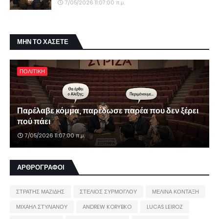
7/05/2026 11:07:00 π.μ.
ΜΗΝ ΤΟ ΧΑΣΕΤΕ
ΠΟΛΙΤΙΚΗ
Παρέλαβε κόμμα, παρέδωσε παρέα που δεν ξέρει
πού πάει
7/05/2026 11:07:00 π.μ.
ΑΡΘΡΟΓΡΑΦΟΙ
ΣΤΡΑΤΗΣ ΜΑΖΙΔΗΣ
ΣΤΕΛΙΟΣ ΣΥΡΜΟΓΛΟΥ
ΜΕΛΙΝΑ ΚΟΝΤΑΞΗ
ΜΙΧΑΗΛ ΣΤΥΛΙΑΝΟΥ
ANDREW KORYBKO
LUCAS LEIROZ