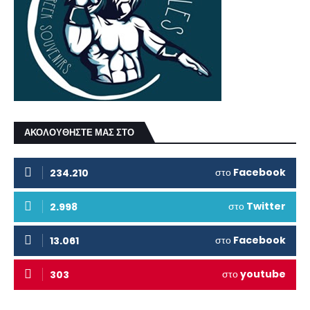
ΑΚΟΛΟΥΘΗΣΤΕ ΜΑΣ ΣΤΟ
στο
Facebook
234.210
στο
Twitter
2.998
στο
Facebook
13.061
στο
youtube
303