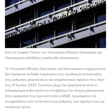
Από το Γραφείο Τύπου του Υπουργείου Εθνικής Οικονομίας και
Οικονομικών εκδόθηκε η ακόλουθη ανακοίνωση:
Το Υπουργείο Εθνικής Οικονομίας και Οικονομικών ενημερώνει ότι
δεν πρόκειται να δοθεί παράταση στην προθεσμία επανένταξης
στις ρυθμίσεις φορολογικών και ασφαλιστικών οφειλών που λήγει
στις 31 Ιουλίου 2023. Συνεπώς μέχρι την ημερομηνία αυτή οι
ενδιαφερόμενοι θα πρέπει να υποβάλουν την αίτηση ηλεκτρονικά,
στην εφαρμογή που έχει αναπτύξει η ΑΑΔΕ, προκειμένου να
επωφεληθούν από τη δυνατότητα ρύθμισης των οφειλών τους με
ευνοϊκούς όρους.