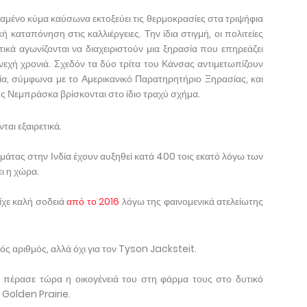
εταμένο κύμα καύσωνα εκτοξεύει τις θερμοκρασίες στα τριψήφια
ή καταπόνηση στις καλλιέργειες. Την ίδια στιγμή, οι πολιτείες
κά αγωνίζονται να διαχειριστούν μια ξηρασία που επηρεάζει
νεχή χρονιά. Σχεδόν τα δύο τρίτα του Κάνσας αντιμετωπίζουν
σία, σύμφωνα με το Αμερικανικό Παρατηρητήριο Ξηρασίας, και
ης Νεμπράσκα βρίσκονται στο ίδιο τραχύ σχήμα.
ται εξαιρετικά.
ντομάτας στην Ινδία έχουν αυξηθεί κατά 400 τοις εκατό λόγω των
ι η χώρα.
ίχε καλή σοδειά
από το 2016
λόγω της φαινομενικά ατελείωτης
ός αριθμός, αλλά όχι για τον Tyson Jacksteit.
 πέρασε τώρα η οικογένειά του στη φάρμα τους στο δυτικό
 Golden Prairie.