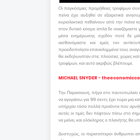
Οι παγκόσμιες προμήθειες τροφίμων συνε
πείνα έχει αυξηθεί σε εξαιρετικά ανη
κυριολεκτικά πεθαίνουν από την πείνα 
στον δυτικό κόσμο απλά δε νοιαζόμαστε 
μέσα ενημέρωσης σχεδόν ποτέ δε μιλ
αισθανόμαστε και εμείς τον αντίκτ
προειδοποίησα επανειλημμένα τους αναγν
θα εκδηλωνόταν στις πλούσιες χώρες κα
τροφίμων, και αυτό ακριβώς βλέπουμε.
MICHAEL SNYDER - theeconomicco
Την Παρασκευή, πήγα στο παντοπωλείο κ
να αγοράσω για 99 σεντς έχει τώρα μια κ
υπήρχαν τόσα πολλά προϊόντα που αρνήθηκ
αυτές οι τιμές δεν πέφτουν πίσω στο ση
να μείνει, και ολόκληρος ο πλανήτης θα υ
Δυστυχώς, οι περισσότεροι άνθρωποι απ