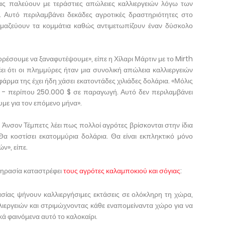
ας παλεύουν με τεράστιες απώλειες καλλιεργειών λόγω των
Αυτό περιλαμβάνει δεκάδες αγροτικές δραστηριότητες στο
ι μαζεύουν τα κομμάτια καθώς αντιμετωπίζουν έναν δύσκολο
μπορέσουμε να ξαναφυτέψουμε», είπε η Χίλαρι Μάρτιν με το Mirth
ι ότι οι πλημμύρες ήταν μια συνολική απώλεια καλλιεργειών
φάρμα της έχει ήδη χάσει εκατοντάδες χιλιάδες δολάρια. «Μόλις
ι - περίπου 250.000 $ σε παραγωγή. Αυτό δεν περιλαμβάνει
με για τον επόμενο μήνα».
Άνσον Τέμπετς λέει πως πολλοί αγρότες βρίσκονται στην ίδια
Θα κοστίσει εκατομμύρια δολάρια. Θα είναι εκπληκτικό μόνο
ν», είπε.
ξηρασία καταστρέφει
τους αγρότες καλαμποκιού και σόγιας
:
ασίας ψήνουν καλλιεργήσιμες εκτάσεις σε ολόκληρη τη χώρα,
λιεργειών και στριμώχνοντας κάθε εναπομείναντα χώρο για να
κά φαινόμενα αυτό το καλοκαίρι.