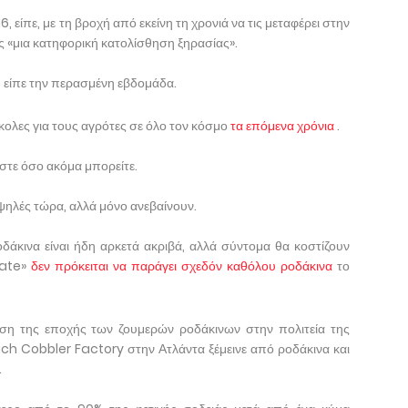
6, είπε, με τη βροχή από εκείνη τη χρονιά να τις μεταφέρει στην
 «μια κατηφορική κατολίσθηση ξηρασίας».
 είπε την περασμένη εβδομάδα.
κολες για τους αγρότες σε όλο τον κόσμο
τα επόμενα χρόνια
.
τε όσο ακόμα μπορείτε.
υψηλές τώρα, αλλά μόνο ανεβαίνουν.
δάκινα είναι ήδη αρκετά ακριβά, αλλά σύντομα θα κοστίζουν
tate»
δεν πρόκειται να παράγει σχεδόν καθόλου ροδάκινα
το
ση της εποχής των ζουμερών ροδάκινων στην πολιτεία της
ch Cobbler Factory στην Ατλάντα ξέμεινε από ροδάκινα και
.