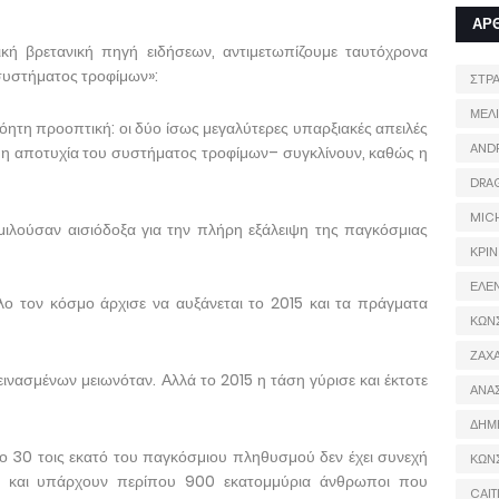
ΑΡ
κή βρετανική πηγή ειδήσεων, αντιμετωπίζουμε ταυτόχρονα
 συστήματος τροφίμων»:
ΣΤΡ
ΜΕΛ
νόητη προοπτική: οι δύο ίσως μεγαλύτερες υπαρξιακές απειλές
AND
 η αποτυχία του συστήματος τροφίμων– συγκλίνουν, καθώς η
DRA
MIC
ί μιλούσαν αισιόδοξα για την πλήρη εξάλειψη της παγκόσμιας
ΚΡΙΝ
ΕΛΕ
ο τον κόσμο άρχισε να αυξάνεται το 2015 και τα πράγματα
ΚΩΝ
ΖΑΧΑ
εινασμένων μειωνόταν. Αλλά το 2015 η τάση γύρισε και έκτοτε
ΑΝΑ
ΔΗΜ
 30 τοις εκατό του παγκόσμιου πληθυσμού δεν έχει συνεχή
ΚΩΝ
, και υπάρχουν περίπου 900 εκατομμύρια άνθρωποι που
CAIT