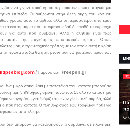
χίζουν να γίνονται ακόμη πιο περιορισμένες και η παγκόσμια
συχητικά επίπεδα. Οι άνθρωποι στην άλλη άκρη του κόσμου
καθώς γράφω αυτό το άρθρο, αλλά οι περισσότεροι από εμάς
για τα εκατομμύρια που υποφέρουν βαθιά, επειδή τα κυρίαρχα
ούν για αυτό που συμβαίνει. Αλλά η αλήθεια είναι πως
υπο αυτής της παγκόσμιας επισιτιστικής κρίσης. Όπως
ώστες μου, ο πρωταρχικός τρόπος με τον οποίο αυτή η κρίση
τά τα πρώτα στάδια θα ήταν μέσω των υψηλότερων τιμών των
ΜΗ
llapseblog.com
/ Παρουσίαση
Freepen.gr
ΠΟ
αι ένα μικρό σακουλάκι με πατατάκια που κάποτε μπορούσα
ανονική τιμή 5,99 σφραγισμένη πάνω του. Σε όλο το κατάστημα
α να αγοράσω γιατί νόμιζα ότι είχαν γίνει πολύ ακριβά, αλλά
Πα
μείο που ήταν κάποτε. Ο πληθωρισμός των τροφίμων ήρθε για
που
ποφέρει ως αποτέλεσμα.
7
λά δεν μπορούν να κατανοήσουν τι συμβαίνει σε πλανητική