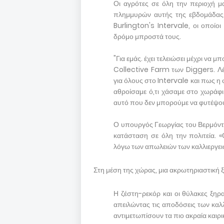
Οι αγρότες σε όλη την περιοχή μ
πλημμυρών αυτής της εβδομάδας. 
Burlington's Intervale, οι οποίο
δρόμο μπροστά τους.
"Για εμάς. έχει τελειώσει μέχρι να 
Collective Farm των Diggers. Λέε
για όλους στο Intervale και πως η 
αθροίσαμε ό,τι χάσαμε στο χωράφ
αυτό που δεν μπορούμε να φυτέψου
Ο υπουργός Γεωργίας του Βερμόντ 
κατάσταση σε όλη την πολιτεία. «
λόγω των απωλειών των καλλιεργειώ
Στη μέση της χώρας, μια ακρωτηριαστική 
Η ζέστη-ρεκόρ και οι θύλακες ξηρ
απειλώντας τις αποδόσεις των καλ
αντιμετωπίσουν τα πιο ακραία καιρι