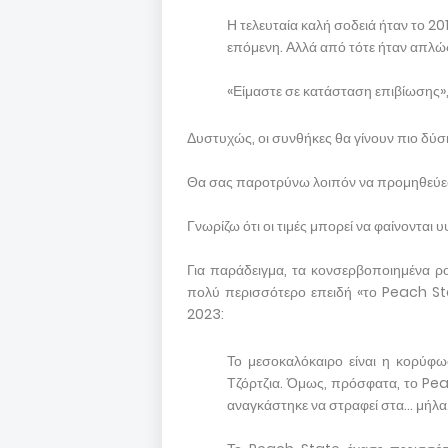
Η τελευταία καλή σοδειά ήταν το 201
επόμενη. Αλλά από τότε ήταν απλώς
«Είμαστε σε κατάσταση επιβίωσης»,
Δυστυχώς, οι συνθήκες θα γίνουν πιο δύσ
Θα σας παροτρύνω λοιπόν να προμηθεύεσ
Γνωρίζω ότι οι τιμές μπορεί να φαίνονται 
Για παράδειγμα, τα κονσερβοποιημένα ρο
πολύ περισσότερο επειδή «το Peach S
2023:
Το μεσοκαλόκαιρο είναι η κορύφω
Τζόρτζια. Όμως, πρόσφατα, το Pea
αναγκάστηκε να στραφεί στα… μήλα