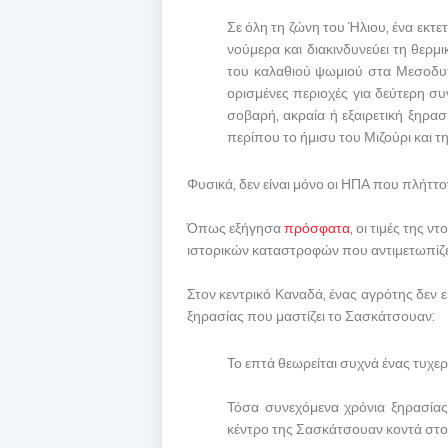
Σε όλη τη ζώνη του Ήλιου, ένα εκτ
νούμερα και διακινδυνεύει τη θερμικ
του καλαθιού ψωμιού στα Μεσοδυτι
ορισμένες περιοχές για δεύτερη συ
σοβαρή, ακραία ή εξαιρετική ξηρα
περίπου το ήμισυ του Μιζούρι και τ
Φυσικά, δεν είναι μόνο οι ΗΠΑ που πλήττον
Όπως εξήγησα
πρόσφατα
, οι τιμές της 
ιστορικών καταστροφών που αντιμετωπίζε
Στον κεντρικό Καναδά, ένας αγρότης δεν ε
ξηρασίας που μαστίζει το Σασκάτσουαν:
Το επτά θεωρείται συχνά ένας τυχερ
Τόσα συνεχόμενα χρόνια ξηρασίας
κέντρο της Σασκάτσουαν κοντά στο