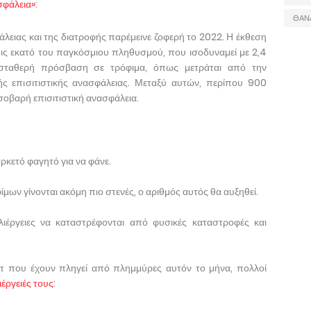
σφάλεια»
:
ΘΑΝ
άλειας και της διατροφής παρέμεινε ζοφερή το 2022. Η έκθεση
τοις εκατό του παγκόσμιου πληθυσμού, που ισοδυναμεί με 2,4
ε σταθερή πρόσβαση σε τρόφιμα, όπως μετράται από την
ς επισιτιστικής ανασφάλειας. Μεταξύ αυτών, περίπου 900
οβαρή επισιτιστική ανασφάλεια.
ρκετό φαγητό για να φάνε.
μων γίνονται ακόμη πιο στενές, ο αριθμός αυτός θα αυξηθεί.
λιέργειες να καταστρέφονται από φυσικές καταστροφές και
ντ που έχουν πληγεί από πλημμύρες αυτόν το μήνα, πολλοί
ιέργειές τους
: