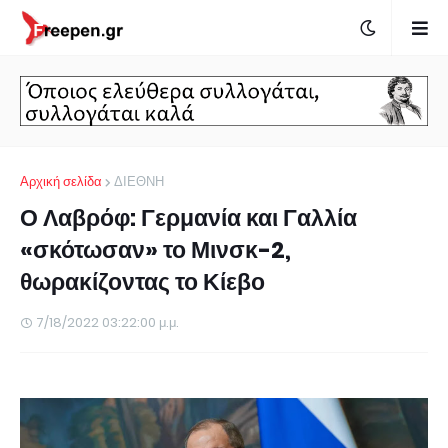
Αρχική σελίδα
ΔΙΕΘΝΗ
Ο Λαβρόφ: Γερμανία και Γαλλία
«σκότωσαν» το Μινσκ-2,
θωρακίζοντας το Κίεβο
7/18/2022 03:22:00 μ.μ.