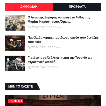
ΔΗΜΟΦΙΛΗ
ΠΡΟΣΦΑΤΑ
Ο Αντώνης Σαμαράς απέφυγε το λάθος της
Μαρίας Καρυστιανού. Όμως...
7/22/2026 10:52:00 π.μ.
Παρέλαβε κόμμα, παρέδωσε παρέα που δεν ξέρει
πού πάει
7/05/2026 11:07:00 π.μ.
Γιατί το Ισραήλ βλέπει τώρα την Τουρκία ως
στρατηγική απειλή
7/25/2026 06:27:00 μ.μ.
ΜΗΝ ΤΟ ΧΑΣΕΤΕ
ΠΟΛΙΤΙΚΗ