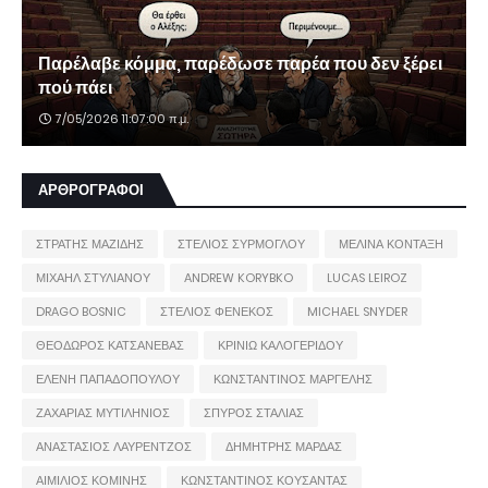
Παρέλαβε κόμμα, παρέδωσε παρέα που δεν ξέρει
πού πάει
7/05/2026 11:07:00 π.μ.
ΑΡΘΡΟΓΡΑΦΟΙ
ΣΤΡΑΤΗΣ ΜΑΖΙΔΗΣ
ΣΤΕΛΙΟΣ ΣΥΡΜΟΓΛΟΥ
ΜΕΛΙΝΑ ΚΟΝΤΑΞΗ
ΜΙΧΑΗΛ ΣΤΥΛΙΑΝΟΥ
ANDREW KORYBKO
LUCAS LEIROZ
DRAGO BOSNIC
ΣΤΕΛΙΟΣ ΦΕΝΕΚΟΣ
MICHAEL SNYDER
ΘΕΟΔΩΡΟΣ ΚΑΤΣΑΝΕΒΑΣ
ΚΡΙΝΙΩ ΚΑΛΟΓΕΡΙΔΟΥ
ΕΛΕΝΗ ΠΑΠΑΔΟΠΟΥΛΟΥ
ΚΩΝΣΤΑΝΤΙΝΟΣ ΜΑΡΓΕΛΗΣ
ΖΑΧΑΡΙΑΣ ΜΥΤΙΛΗΝΙΟΣ
ΣΠΥΡΟΣ ΣΤΑΛΙΑΣ
ΑΝΑΣΤΑΣΙΟΣ ΛΑΥΡΕΝΤΖΟΣ
ΔΗΜΗΤΡΗΣ ΜΑΡΔΑΣ
ΑΙΜΙΛΙΟΣ ΚΟΜΙΝΗΣ
ΚΩΝΣΤΑΝΤΙΝΟΣ ΚΟΥΣΑΝΤΑΣ