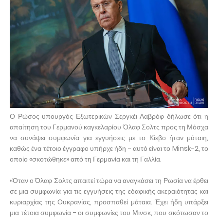
Ο Ρώσος υπουργός Εξωτερικών Σεργκέι Λαβρόφ δήλωσε ότι η
απαίτηση του Γερμανού καγκελαρίου Όλαφ Σολτς προς τη Μόσχα
να συνάψει συμφωνία για εγγυήσεις με το Κίεβο ήταν μάταιη,
καθώς ένα τέτοιο έγγραφο υπήρχε ήδη - αυτό είναι το Minsk-2, το
οποίο «σκοτώθηκε» από τη Γερμανία και τη Γαλλία.
«Όταν ο Όλαφ Σολτς απαιτεί τώρα να αναγκάσει τη Ρωσία να έρθει
σε μια συμφωνία για τις εγγυήσεις της εδαφικής ακεραιότητας και
κυριαρχίας της Ουκρανίας, προσπαθεί μάταια. Έχει ήδη υπάρξει
μια τέτοια συμφωνία - οι συμφωνίες του Μινσκ, που σκότωσαν το