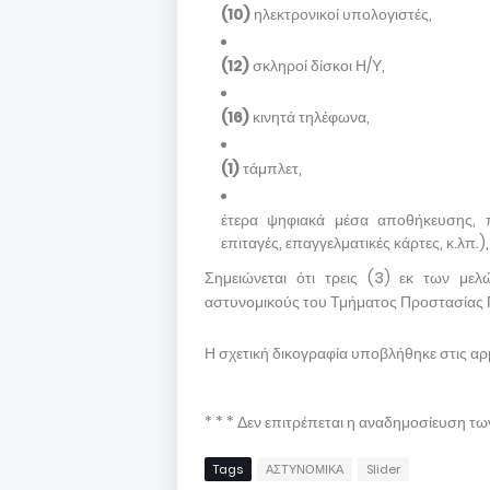
(10)
ηλεκτρονικοί υπολογιστές,
(12)
σκληροί δίσκοι Η/Υ,
(16)
κινητά τηλέφωνα,
(1)
τάμπλετ,
έτερα ψηφιακά μέσα αποθήκευσης, π
επιταγές, επαγγελματικές κάρτες, κ.λπ.
Σημειώνεται ότι τρεις (3) εκ των μ
αστυνομικούς του Τμήματος Προστασίας 
Η σχετική δικογραφία υποβλήθηκε στις αρμ
* * * Δεν επιτρέπεται η αναδημοσίευση τ
Tags
ΑΣΤΥΝΟΜΙΚΑ
Slider