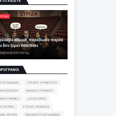
Ν ΤΟ ΧΑΣΕΤΕ
ΛΙΤΙΚΗ
ρέλαβε κόμμα, παρέδωσε παρέα
 δεν ξέρει πού πάει
/05/2026 11:07:00 π.μ.
ΘΡΟΓΡΑΦΟΙ
ΑΤΗΣ ΜΑΖΙΔΗΣ
ΣΤΕΛΙΟΣ ΣΥΡΜΟΓΛΟΥ
ΙΝΑ ΚΟΝΤΑΞΗ
ΜΙΧΑΗΛ ΣΤΥΛΙΑΝΟΥ
REW KORYBKO
LUCAS LEIROZ
GO BOSNIC
ΣΤΕΛΙΟΣ ΦΕΝΕΚΟΣ
HAEL SNYDER
ΘΕΟΔΩΡΟΣ ΚΑΤΣΑΝΕΒΑΣ