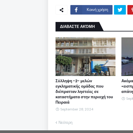
Κοινή χρήση
ΔΙΑΒΑΣΤΕ ΑΚΌΜΗ
Σύλληψη -2- μελών
Ακόμα
εγκληματικής ομάδας που
«εισπ
διέπρατταν ληστείες σε
απάτη
καταστήματα στην περιοχή του
Sep
Πειραιά
September 28, 2024
Νεότερη