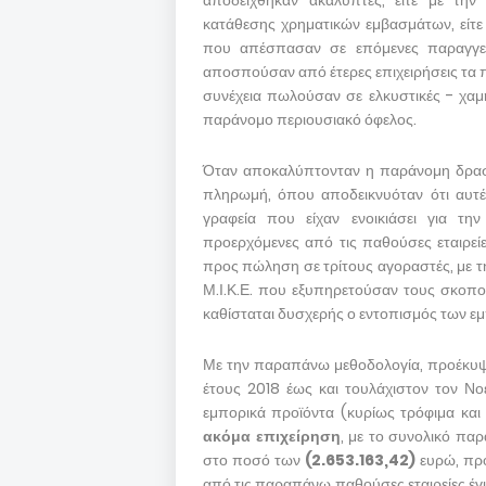
αποδείχθηκαν ακάλυπτες, είτε με την
κατάθεσης χρηματικών εμβασμάτων, είτ
που απέσπασαν σε επόμενες παραγγε
αποσπούσαν από έτερες επιχειρήσεις τα πρ
συνέχεια πωλούσαν σε ελκυστικές - χαμ
παράνομο περιουσιακό όφελος.
Όταν αποκαλύπτονταν η παράνομη δραστ
πληρωμή, όπου αποδεικνυόταν ότι αυτέ
γραφεία που είχαν ενοικιάσει για τ
προερχόμενες από τις παθούσες εταιρεί
προς πώληση σε τρίτους αγοραστές, με τ
Μ.Ι.Κ.Ε. που εξυπηρετούσαν τους σκοπο
καθίσταται δυσχερής ο εντοπισμός των ε
Με την παραπάνω μεθοδολογία, προέκυψε
έτους 2018 έως και τουλάχιστον τον Ν
εμπορικά προϊόντα (κυρίως τρόφιμα και
ακόμα επιχείρηση
, με το συνολικό πα
στο ποσό των
(2.653.163,42)
ευρώ, πρ
από τις παραπάνω παθούσες εταιρείες έγ