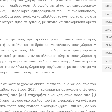
 κατάρτιση και χρήση πλαστών τραπεζικών αποδεικτικών
ε με τη διαβεβαίωση πληρωμής της αξίας των εμπορευμάτων
ΚΡΙΝ
λίες – παραλαβές εμπορευμάτων που θα ακολουθούσαν,
ΕΛΕ
οϊόντα τους, χωρίς να καταβάλλουν το αντίτιμο, τα οποία στη
ηλότερες τιμές σε τρίτους, με σκοπό να αποκομίσουν άμεσα
ΚΩΝ
ΖΑΧΑ
ΑΝΑ
ηριότητά τους, την περίοδο εμφάνισης των επιταγών προς
ς ήταν ακάλυπτες, οι δράστες εγκατέλειπαν τους χώρους -
ΔΗΜ
ην λειτουργία τους. Με την παραλαβή των εμπορευμάτων
ΚΩΝ
ες, αυτά μεταφέρονταν σε άλλους αποθηκευτικούς χώρους ή
η χρήση παραστατικών - δελτίων αποστολής άλλων εταιρειών
CAIT
ύς της εν λόγω εγκληματικής οργάνωσης, με αποτέλεσμα να
ΘΑΝ
μπορευμάτων που είχαν αποσπάσει.
 ότι κατά το χρονικό διάστημα από το μήνα Φεβρουάριο του
οέμβριο του έτους 2021, η εγκληματική οργάνωση απέσπασε
 ποτά) από
(33) επιχειρήσεις
και χρηματικό ποσό από
(1)
ράνομο περιουσιακό όφελος που έχει αποκομίσει να ανέρχεται
οκαλώντας τους ισόποση οικονομική ζημία. Επιπλέον, σε δύο
ινε απόπειρα πρόκλησης συνολικής οικονομικής ζημίας ύψους