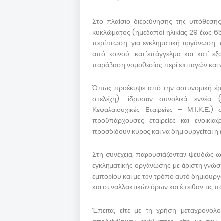
Στο πλαίσιο διερεύνησης της υπόθεσης
κυκλώματος (ημεδαποί ηλικίας 29 έως 65
περίπτωση, για εγκληματική οργάνωση,
από κοινού, κατ΄επάγγελμα και κατ’ ε
παράβαση νομοθεσίας περί επιταγών και
Όπως προέκυψε από την αστυνομική έρευ
στελέχη), ίδρυσαν συνολικά εννέα 
Κεφαλαιουχικές Εταιρείες – Μ.Ι.Κ.Ε.
προϋπάρχουσες εταιρείες και ενοικία
προσδίδουν κύρος και να δημιουργείται η ε
Στη συνέχεια, παρουσιάζονταν ψευδώς ως
εγκληματικής οργάνωσης με άριστη γνώσ
εμπορίου και με τον τρόπο αυτό δημιου
και συναλλακτικών όρων και έπειθαν τις π
Έπειτα, είτε με τη χρήση μεταχρονο