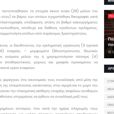
ΜΗ
 ταυτοποιήθηκαν τα στοιχεία είκοσι εννέα (29) μελών του
 ετών) σε βάρος των οποίων σχηματίσθηκε δικογραφία, κατά
ΠΟ
 πλαστογραφία, υπεξαίρεση, απάτη σε βαθμό κακουργήματος
ξακολούθηση, αποδοχή και διάθεση προϊόντων εγκλήματος,
 νομιμοποίηση εσόδων από παράνομες δραστηριότητες.
Πα
που
να, οι διευθύνοντες την εγκληματική οργάνωση (3 ηγετικά
(9) εταιρείες – μορφώματα (Μονοπρόσωπες Ιδιωτικές
7
) σε ονόματα μελών της ή χρησιμοποίησαν τέσσερις (4)
ζαν αποθηκευτικούς χώρους και γραφεία προκειμένου να
ικόνα υγιών εταιρειών.
ΑΡ
 φερέγγυες στις οικονομικές τους συναλλαγές από μέλη της
ΣΤΡ
η της επικρατούσας κατάστασης στην αγορά και το χώρο του
ΜΕΛ
ργούσαν την πλασματική αίσθηση ύπαρξης ασφαλών συνθηκών
αθούσες επιχειρήσεις να έρθουν σε συναλλαγή μαζί τους.
AND
DRA
λογημένων επιταγών, που κατά την ημέρα πληρωμής τους
MIC