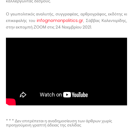
καλλιεργώντας δεσμούς.
Ο γεωπολιτικός αναλυτής, συγγραφέας, αρθρογράφος, εκδότης κι
επικεφαλής του
infognomonpolitics.gr
, Σάββας Καλεντερίδης,
στην εκπομπή ΖΟΟΜ στις 24 Νοεμβρίου 2021.
* * * Δεν επιτρέπεται η αναδημοσίευση των άρθρων χωρίς
προηγούμενη γραπτή άδειας της σελίδας