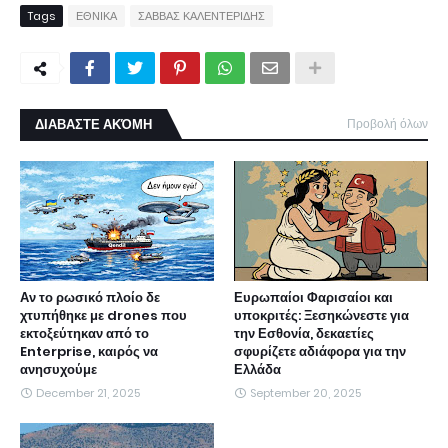
Tags
ΕΘΝΙΚΑ
ΣΑΒΒΑΣ ΚΑΛΕΝΤΕΡΙΔΗΣ
ΔΙΑΒΑΣΤΕ ΑΚΌΜΗ
Προβολή όλων
Αν το ρωσικό πλοίο δε
Ευρωπαίοι Φαρισαίοι και
χτυπήθηκε με drones που
υποκριτές: Ξεσηκώνεστε για
εκτοξεύτηκαν από το
την Εσθονία, δεκαετίες
Enterprise, καιρός να
σφυρίζετε αδιάφορα για την
ανησυχούμε
Ελλάδα
December 21, 2025
September 20, 2025