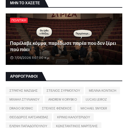
ΜΗΝ ΤΟ ΧΑΣΕΤΕ
ΠΟΛΙΤΙΚΗ
Παρέλαβε κόμμα, παρέδωσε παρέα που δεν ξέρει
πού πάει
7/05/2026 11:07:00 π.μ.
ΑΡΘΡΟΓΡΑΦΟΙ
ΣΤΡΑΤΗΣ ΜΑΖΙΔΗΣ
ΣΤΕΛΙΟΣ ΣΥΡΜΟΓΛΟΥ
ΜΕΛΙΝΑ ΚΟΝΤΑΞΗ
ΜΙΧΑΗΛ ΣΤΥΛΙΑΝΟΥ
ANDREW KORYBKO
LUCAS LEIROZ
DRAGO BOSNIC
ΣΤΕΛΙΟΣ ΦΕΝΕΚΟΣ
MICHAEL SNYDER
ΘΕΟΔΩΡΟΣ ΚΑΤΣΑΝΕΒΑΣ
ΚΡΙΝΙΩ ΚΑΛΟΓΕΡΙΔΟΥ
ΕΛΕΝΗ ΠΑΠΑΔΟΠΟΥΛΟΥ
ΚΩΝΣΤΑΝΤΙΝΟΣ ΜΑΡΓΕΛΗΣ