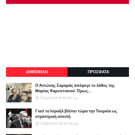
ΔΗΜΟΦΙΛΗ
ΠΡΟΣΦΑΤΑ
Ο Αντώνης Σαμαράς απέφυγε το λάθος της
Μαρίας Καρυστιανού. Όμως...
7/22/2026 10:52:00 π.μ.
Γιατί το Ισραήλ βλέπει τώρα την Τουρκία ως
στρατηγική απειλή
7/25/2026 06:27:00 μ.μ.