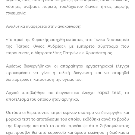
νόσησε, ανέβασε πυρετό, τουλάχιστον διανύει ήπιας μορφής
πνευμονία.
Αναλυτικά αναφέρεται στην ανακοίνωση:
«Το πρωί της Κυριακής εισήχθη εκτάκτως, στο Γενικό Νοσοκομείο
της Πάτρας «Άγιος Ανδρέας», με εμπύρετο σύμπτωμα που
παρουσίασε, ο Μητροπολίτης Πατρών κ.κ. Χρυσόστομος.
Αμέσως διενεργήθηκαν οι απαραίτητοι εργαστηριακοί έλεγχοι
προκειμένου να γίνει η τελική διάγνωση και να εκτιμηθεί
λεπτομερώς η κατάσταση της υγείας του.
Αρχικά υποβλήθηκε σε διαγνωστικό έλεγχο rapid test, το
αποτέλεσμα του οποίου ήταν αρνητικό.
Ωστόσο οι θεράποντες ιατροί έκριναν σκόπιμο να διενεργηθεί και
μοριακό τεστ το αποτέλεσμα του οποίου εκδόθηκε αργά το βράδυ
της Κυριακής και από το οποίο προέκυψε ότι ο Σεβασμιώτατος
έχει προσβληθεί από κορωνοϊό και άμεσα εκκίνησε η διαδικασία