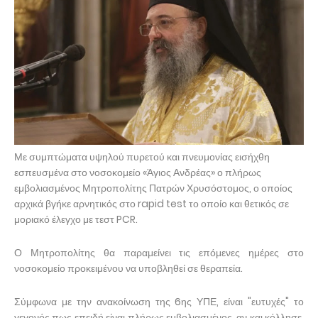
Με συμπτώματα υψηλού πυρετού και πνευμονίας εισήχθη
εσπευσμένα στο νοσοκομείο «Άγιος Ανδρέας» ο πλήρως
εμβολιασμένος Μητροπολίτης Πατρών Χρυσόστομος, ο οποίος
αρχικά βγήκε αρνητικός στο rapid test το οποίο και θετικός σε
μοριακό έλεγχο με τεστ PCR.
Ο Μητροπολίτης θα παραμείνει τις επόμενες ημέρες στο
νοσοκομείο προκειμένου να υποβληθεί σε θεραπεία.
Σύμφωνα με την ανακοίνωση της 6ης ΥΠΕ, είναι "ευτυχές" το
γεγονός πως επειδή είναι πλήρως εμβολιασμένος, αν και κόλλησε,