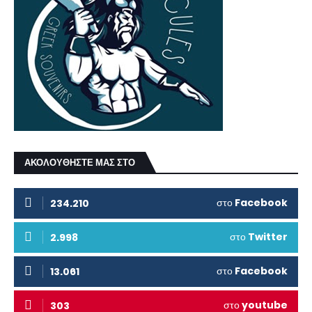
ΑΚΟΛΟΥΘΗΣΤΕ ΜΑΣ ΣΤΟ
στο
Facebook
234.210
στο
Twitter
2.998
στο
Facebook
13.061
στο
youtube
303