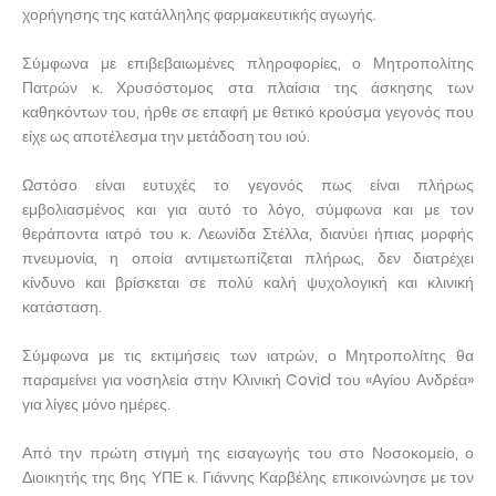
χορήγησης της κατάλληλης φαρμακευτικής αγωγής.
Σύμφωνα με επιβεβαιωμένες πληροφορίες, ο Μητροπολίτης
Πατρών κ. Χρυσόστομος στα πλαίσια της άσκησης των
καθηκόντων του, ήρθε σε επαφή με θετικό κρούσμα γεγονός που
είχε ως αποτέλεσμα την μετάδοση του ιού.
Ωστόσο είναι ευτυχές το γεγονός πως είναι πλήρως
εμβολιασμένος και για αυτό το λόγο, σύμφωνα και με τον
θεράποντα ιατρό του κ. Λεωνίδα Στέλλα, διανύει ήπιας μορφής
πνευμονία, η οποία αντιμετωπίζεται πλήρως, δεν διατρέχει
κίνδυνο και βρίσκεται σε πολύ καλή ψυχολογική και κλινική
κατάσταση.
Σύμφωνα με τις εκτιμήσεις των ιατρών, ο Μητροπολίτης θα
παραμείνει για νοσηλεία στην Κλινική Covid του «Αγίου Ανδρέα»
για λίγες μόνο ημέρες.
Από την πρώτη στιγμή της εισαγωγής του στο Νοσοκομείο, ο
Διοικητής της 6ης ΥΠΕ κ. Γιάννης Καρβέλης επικοινώνησε με τον