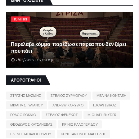
ΜΗΝ ΤΟ ΧΑΣΕΤΕ
ΠΟΛΙΤΙΚΗ
Παρέλαβε κόμμα, παρέδωσε παρέα που δεν ξέρει
πού πάει
7/05/2026 11:07:00 π.μ.
ΑΡΘΡΟΓΡΑΦΟΙ
ΣΤΡΑΤΗΣ ΜΑΖΙΔΗΣ
ΣΤΕΛΙΟΣ ΣΥΡΜΟΓΛΟΥ
ΜΕΛΙΝΑ ΚΟΝΤΑΞΗ
ΜΙΧΑΗΛ ΣΤΥΛΙΑΝΟΥ
ANDREW KORYBKO
LUCAS LEIROZ
DRAGO BOSNIC
ΣΤΕΛΙΟΣ ΦΕΝΕΚΟΣ
MICHAEL SNYDER
ΘΕΟΔΩΡΟΣ ΚΑΤΣΑΝΕΒΑΣ
ΚΡΙΝΙΩ ΚΑΛΟΓΕΡΙΔΟΥ
ΕΛΕΝΗ ΠΑΠΑΔΟΠΟΥΛΟΥ
ΚΩΝΣΤΑΝΤΙΝΟΣ ΜΑΡΓΕΛΗΣ