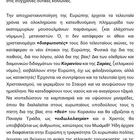
στις σύγχρονες δυτικές κοινωνίες.
Την αποχριστιανοποίηση της Ευρώπης έρχεται τα τελευταία
χρόνια να ολοκληρώσει η κατευθυνόμενη πλημμυρίδα των
εκατομμυρίων μουσουλμάνων παράνομων, (και ελάχιστων
νόμιμων), μεταναστών. Ό, τι δεν κατάφεραν οι άθεοι και
χριστιανομάχοι
«διαφωτιστές
»
τους δύο τελευταίους αιώνες, το
κατάφεραν οι νέοι έποικοι της Ευρώπης. Φυσικά όχι δια της
πειθούς, διά του λόγου, αλλά δια της βίας! Δια των ολεθρίων και
δαιμονικών διδαγμάτων του
Κορανίου
και της
Σαρίας
, (ισλαμικού
νόμου), εισβάλλουν στην Ευρώπη, όχι ως φιλοξενούμενοι, αλλά
ως κατακτητές! Έρχονται να συντρίψουν και τα τελευταία ίχνη του
Χριστιανισμού, να γκρεμίζουν το Σταυρό και να ανυψώσουν την
ημισέληνο. Να κατεδαφίσουν τους ναούς και να ανεγείρουν τζαμιά.
Να ισοπεδώσουν τα καμπαναριά και να υψώσουν μιναρέδες,
όπου θα διαλαλείται στους ευρωπαίους υποδούλους τους η
πίστη δια της βίας στο
«θεό»
του Κορανίου και θα υβρίζεται η
Παναγία Τριάδα, ως
«ειδωλολατρία
»
και ο Χριστός θα
υποβιβάζεται ως άνθρωπος, κατώτερος του Μωάμεθ! Ήδη άρχισε
να διαφαίνεται στην Ευρώπη η τραγικότητα. Οι ευρωπαίοι πολίτες
άρχισαν να βιώνουν τη φρίκη της ισλαμικής τρομοκρατίας, με τις