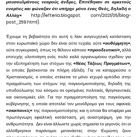
μουσουλμάνους νεαρούς άνδρες. Επιτέθηκαν σε αρκετούς
ενορίτες και φώναξαν ότι υπήρχε μόνο ένας Θεός, δηλαδή ο
Αλλάχ»
http://lefteria.blogspot. com/2021/05/blog-
post_259.html).
Έχουμε τη βεβαιότητα ότι αυτή η λίαν ανησυχητική κατάσταση
στον ευρωπαϊκό χώρο δεν είναι ούτε τυχαία, ούτε
«
αυθόρμητη»
,
ούτε συγκυριακή, όπως τη θέλουν κάποιοι
«προοδευτικοί»,
αλλά
επιτυχής υλοποίηση ενός πολύ καλά οργανωμένου σχεδίου για
την εξυπηρέτηση των στόχων της
«Νέας Τάξεως Πραγμάτων»,
οι οποίες βρίσκονται σε πλήρη εξέλιξη. Για να καταρρεύσει ο
Χριστιανισμός, ο οποίος στέκεται το μόνο ισχυρό εμπόδιο στην
πραγμάτωση των στόχων της παγκοσμιοποίησης, δηλαδή της
υποδούλωσης του κόσμου σε ορισμένες πολιτικές, θρησκευτικές
και οικονομικές ελίτ. Για την πραγματοποίηση της παγκόσμιας
κυβέρνησης, η οποία αποτελεί τον μονόδρομο για τους αφανείς
«σκαπανείς»
της παγκοσμιοποίησης και η οποία θα επιφέρει μια
πρωτόγνωρη εφιαλτική κατάσταση, μη αναστρέψιμη, για την
ανθρωπότητα. Δεν είναι άλλωστε χωρίς σημασία το γεγονός ότι οι
αλλόθρησκοι παράνομοι μετανάστες στην Ευρώπη ζουν