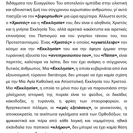
διδάγματα του Ευαγγελίου Του αποτελούν εμπόδια στην υλιστική
και ηδονιστική ζωή του σύγχρονου ευρωπαίου ανθρώπου, γι’ αυτό
πασχίζει να τον
«ξεφορτωθεί»
μια ώρα αρχύτερα. Άλλωστε αυτός
ο
«Χριστός»
και η
«
Εκκλησία»
του, δεν είναι ο αληθινός Χριστός
και η γνήσια Εκκλησία Του, αλλά αιρετικά κακέκτυπα και αιρετικές
επινοήσεις του Παπισμού και του γνησίου τέκνου του, του
Προτεσταντισμού. Ένας
«Χριστός»
ο οποίος
«
εγκατέλειψε
»
τον
κόσμο και την
«Εκκλησία»
του και την άφησε έρμαιο στην
τυραννική εξουσία του
«
αντιπροσώπου του
»,
του
«Πάπα»,
είναι
περιττός, καλύτερα να λείπει, δεν τον έχει ανάγκη ο σύγχρονος
δυτικός άνθρωπος. Μια
«Εκκλησία»,
η οποία κυβερνάται από ένα
εξουσιομανή τύραννο δικτάτορα, δεν μπορεί να έχει καμία σχέση
με την Μία Αγία Καθολική και Αποστολική Εκκλησία του Χριστού.
Μια
«Εκκλησία»,
η οποία το μόνο που έχει να παρουσιάσει στην
χιλιόχρονη ιστορική της πορεία είναι το ψεύδος, οι δεκάδες
κακοδοξίες, η τυραννία, η φρίκη των σταυροφοριών, οι
θρησκευτικοί πόλεμοι, οι
«ιερές εξετάσεις»,
οι γενοκτονίες, η
αποικιοκρατία, τα ανείπωτα εγκλήματα κατά των Ορθοδόξων, τα
φρικιαστικά και πέρα από κάθε λογική και νομιμότητα, ηθικά
σκάνδαλα του παπικού
«κλήρου»,
δεν μπορεί να έχει καμία θέση