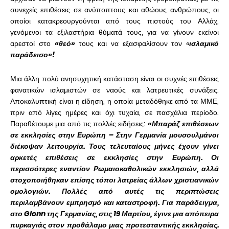
συνεχείς επιθέσεις σε ανύποπτους και αθώους ανθρώπους, οι
οποίοι κατακρεουργούνται από τους πιστούς του Αλλάχ,
γενόμενοι τα εξιλαστήρια θύματά τους, για να γίνουν εκείνοι
αρεστοί στο
«θεό»
τους και να εξασφαλίσουν τον
«
ισλαμικό
παράδεισο»!
Μια άλλη πολύ ανησυχητική κατάσταση είναι οι συχνές επιθέσεις
φανατικών ισλαμιστών σε ναούς και λατρευτικές συνάξεις.
Αποκαλυπτική είναι η είδηση, η οποία μεταδόθηκε από τα ΜΜΕ,
πριν από λίγες ημέρες και όχι τυχαία, σε πασχάλια περίοδο.
Παραθέτουμε μια από τις πολλές ειδήσεις:
«Μπαράζ επιθέσεων
σε εκκλησίες στην Ευρώπη – Στην Γερμανία μουσουλμάνοι
διέκοψαν λειτουργία. Τους τελευταίους μήνες έχουν γίνει
αρκετές επιθέσεις σε εκκλησίες στην Ευρώπη. Οι
περισσότερες εναντίον Ρωμαιοκαθολικών εκκλησιών, αλλά
στοχοποιήθηκαν επίσης τόποι λατρείας άλλων χριστιανικών
ομολογιών. Πολλές από αυτές τις περιπτώσεις
περιλαμβάνουν εμπρησμό και καταστροφή. Για παράδειγμα,
στο Glonn της Γερμανίας, στις 19 Μαρτίου, έγινε μια απόπειρα
πυρκαγιάς στον προθάλαμο μιας προτεσταντικής εκκλησίας.