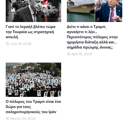
Γιατί το Ισραήλ βλέπει τώρα
Δείτε τι κάνει ο Τραμπ,
την Τουρκία ως στρατηγική
αγνοήστε τι λέει...
απειλή
Περισσότερος πόλεμος στην
ημερήσια διάταξη αλλά και...
July 25, 2026
σημάδια πρώιμης άνοιας;
April 16, 2026
Ο πόλεμος του Τραμπ είναι ένα
δώρο για τους
σκληροπυρηνικούς του Ιράν
March 24, 2026