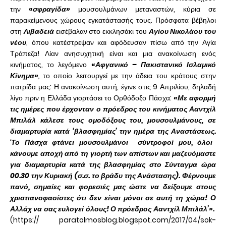
την
«
σφραγίδα»
μουσουλμάνων μεταναστών, κύρια σε
παρακείμενους χώρους εγκατάστασής τους. Πρόσφατα βέβηλοι
στη
Λιβαδειά
εισέβαλαν στο εκκλησάκι του
Αγίου Νικολάου του
νέου
, όπου κατέστρεψαν και αφόδευσαν πίσω από την Αγία
Τράπεζα! Λίαν ανησυχητική είναι και μια ανακοίνωση ενός
κινήματος, το λεγόμενο
«Αφγανικό – Πακιστανικό Ισλαμικό
Κίνημα»
,
το οποίο λειτουργεί με την άδεια του κράτους στην
πατρίδα μας: Η ανακοίνωση αυτή, έγινε στις 9 Απριλίου, δηλαδή
λίγο πριν η Ελλάδα γιορτάσει το Ορθόδοξο Πάσχα:
«Με αφορμή
τις ημέρες που έρχονταν ο πρόεδρος του κινήματος Ααντχίλ
Μπιλάλ κάλεσε τους ομοδόξους του, μουσουλμάνους, σε
διαμαρτυρία κατά ‘βλασφημίας’ την ημέρα της Αναστάσεως.
‘
Το Πάσχα φτάνει μουσουλμάνοι σύντροφοί μου, όλοι
κάνουμε αποχή από τη γιορτή των απίστων και μαζευόμαστε
για διαμαρτυρία κατά της βλασφημίας στο Σύνταγμα ώρα
00.30 την Κυριακή (σ.σ. το βράδυ της Ανάστασης). Φέρνουμε
πανό, σημαίες και φορεσιές μας ώστε να δείξουμε στους
χριστιανοφασίστες ότι δεν είναι μόνοι σε αυτή τη χώρα! Ο
Αλλάχ να σας ευλογεί όλους! Ο πρόεδρος Ααντχίλ Μπιλάλ’».
(https:// paratolmosblog.blogspot.com/2017/04/sok-