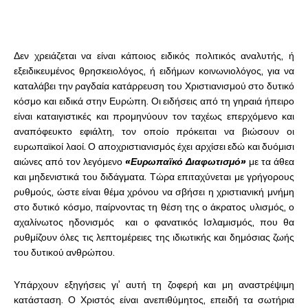
Δεν χρειάζεται να είναι κάποιος ειδικός πολιτικός αναλυτής, ή
εξειδικευμένος θρησκειολόγος, ή ειδήμων κοινωνιολόγος, για να
καταλάβει την ραγδαία κατάρρευση του Χριστιανισμού στο δυτικό
κόσμο και ειδικά στην Ευρώπη. Οι ειδήσεις από τη γηραιά ήπειρο
είναι καταιγιστικές και προμηνύουν τον ταχέως επερχόμενο και
αναπόφευκτο εφιάλτη, τον οποίο πρόκειται να βιώσουν οι
ευρωπαϊκοί λαοί. Ο αποχριστιανισμός έχει αρχίσει εδώ και δυόμισι
αιώνες από τον λεγόμενο
«Ευρωπαϊκό Διαφωτισμό»
με τα άθεα
και μηδενιστικά του διδάγματα. Τώρα επιταχύνεται με γρήγορους
ρυθμούς, ώστε είναι θέμα χρόνου να σβήσει η χριστιανική μνήμη
στο δυτικό κόσμο, παίρνοντας τη θέση της ο άκρατος υλισμός, ο
αχαλίνωτος ηδονισμός και ο φανατικός Ισλαμισμός, που θα
ρυθμίζουν όλες τις λεπτομέρειες της ιδιωτικής και δημόσιας ζωής
του δυτικού ανθρώπου.
Υπάρχουν εξηγήσεις γι’ αυτή τη ζοφερή και μη αναστρέψιμη
κατάσταση. Ο Χριστός είναι ανεπιθύμητος, επειδή τα σωτήρια