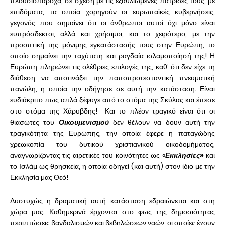
πλουσιοπάροχα, σε σχέση με τις εξαθλιωμένες πατρίδες τους, με
επιδόματα, τα οποία χορηγούν οι ευρωπαϊκές κυβερνήσεις,
γεγονός που σημαίνει ότι οι άνθρωποι αυτοί όχι μόνο είναι
ευπρόσδεκτοι, αλλά και χρήσιμοι, και το χειρότερο, με την
προοπτική της μόνιμης εγκατάστασής τους στην Ευρώπη, το
οποίο σημαίνει την ταχύτατη και ραγδαία ισλαμοποίησή της! Η
Ευρώπη πληρώνει τις ολέθριες επιλογές της, καθ’ ότι δεν είχε τη
διάθεση να αποτινάξει την παποπροτεσταντική πνευματική
πανώλη, η οποία την οδήγησε σε αυτή την κατάσταση. Είναι
ευδιάκριτο πως απλά ξέφυγε από το στόμα της Σκύλας και έπεσε
στο στόμα της Χάρυβδης! Και το πλέον τραγικό είναι ότι οι
θιασώτες του
Οικουμενισμού
δεν θέλουν να δουν αυτή την
τραγικότητα της Ευρώπης, την οποία έφερε η παταγώδης
χρεωκοπία του δυτικού χριστιανικού οικοδομήματος,
αναγνωρίζοντας τις αιρετικές του κοινότητες ως «
Εκκλησίες»
και
το Ισλάμ ως θρησκεία, η οποία οδηγεί (και αυτή) στον ίδιο με την
Εκκλησία μας Θεό!
Δυστυχώς η δραματική αυτή κατάσταση εδραιώνεται και στη
χώρα μας. Καθημερινά έρχονται στο φως της δημοσιότητας
περιπτώσεις βανδαλισμών και βεβηλώσεων ναών, οι οποίες έχουν