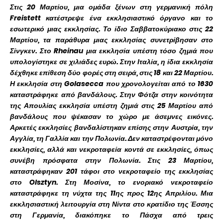
Στις 20 Μαρτίου, μια ομάδα ξένων στη γερμανική πόλη
Freistett κατέστρεψε ένα εκκλησιαστικό όργανο και το
εσωτερικό μιας εκκλησίας. Το ίδιο Σαββατοκύριακο στις 22
Μαρτίου, τα παράθυρα μιας εκκλησίας συνετρίβησαν στο
Σίνγκεν. Στο Rheinau μια εκκλησία υπέστη τόσο ζημιά που
υπολογίστηκε σε χιλιάδες ευρώ. Στην Ιταλία, η ίδια εκκλησία
δέχθηκε επίθεση δύο φορές στη σειρά, στις 18 και 22 Μαρτίου.
Η εκκλησία στη Golasecca που χρονολογείται από το 1630
καταστράφηκε από βανδάλους. Στην Φότζα στην κοινότητα
της Απουλίας εκκλησία υπέστη ζημιά στις 25 Μαρτίου από
βανδάλους που ψέκασαν το χώρο με άσεμνες εικόνες.
Αρκετές εκκλησίες βανδαλίστηκαν επίσης στην Αυστρία, την
Αγγλία, τη Γαλλία και την Πολωνία. Δεν καταστρέφονται μόνο
εκκλησίες, αλλά και νεκροταφεία κοντά σε εκκλησίες, όπως
συνέβη πρόσφατα στην Πολωνία. Στις 23 Μαρτίου,
καταστράφηκαν 201 τάφοι στο νεκροταφείο της εκκλησίας
στο Olsztyn. Στη Μοσίνα, το ενοριακό νεκροταφείο
καταστράφηκε τη νύχτα της 11ης προς 12ης Απριλίου. Μια
εκκλησιαστική λειτουργία στη Νίντα στο κρατίδιο της Έσσης
στη Γερμανία, διακόπηκε το Πάσχα από τρεις