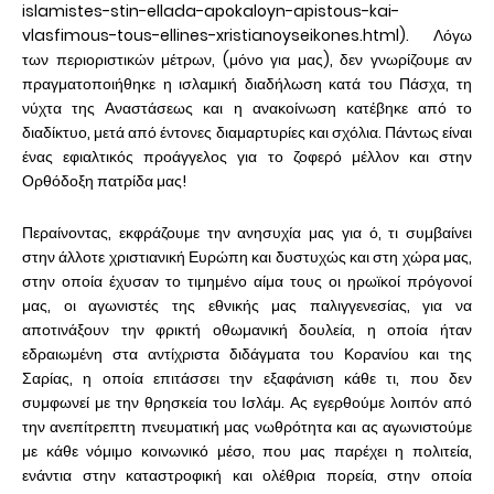
islamistes-stin-ellada-apokaloyn-apistous-kai-
vlasfimous-tous-ellines-xristianoyseikones.html). Λόγω
των περιοριστικών μέτρων, (μόνο για μας), δεν γνωρίζουμε αν
πραγματοποιήθηκε η ισλαμική διαδήλωση κατά του Πάσχα, τη
νύχτα της Αναστάσεως και η ανακοίνωση κατέβηκε από το
διαδίκτυο, μετά από έντονες διαμαρτυρίες και σχόλια. Πάντως είναι
ένας εφιαλτικός προάγγελος για το ζοφερό μέλλον και στην
Ορθόδοξη πατρίδα μας!
Περαίνοντας, εκφράζουμε την ανησυχία μας για ό, τι συμβαίνει
στην άλλοτε χριστιανική Ευρώπη και δυστυχώς και στη χώρα μας,
στην οποία έχυσαν το τιμημένο αίμα τους οι ηρωϊκοί πρόγονοί
μας, οι αγωνιστές της εθνικής μας παλιγγενεσίας, για να
αποτινάξουν την φρικτή οθωμανική δουλεία, η οποία ήταν
εδραιωμένη στα αντίχριστα διδάγματα του Κορανίου και της
Σαρίας, η οποία επιτάσσει την εξαφάνιση κάθε τι, που δεν
συμφωνεί με την θρησκεία του Ισλάμ. Ας εγερθούμε λοιπόν από
την ανεπίτρεπτη πνευματική μας νωθρότητα και ας αγωνιστούμε
με κάθε νόμιμο κοινωνικό μέσο, που μας παρέχει η πολιτεία,
ενάντια στην καταστροφική και ολέθρια πορεία, στην οποία