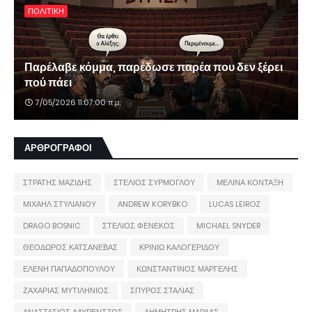
ΠΟΛΙΤΙΚΗ
Παρέλαβε κόμμα, παρέδωσε παρέα που δεν ξέρει
πού πάει
7/05/2026 11:07:00 π.μ.
ΑΡΘΡΟΓΡΑΦΟΙ
ΣΤΡΑΤΗΣ ΜΑΖΙΔΗΣ
ΣΤΕΛΙΟΣ ΣΥΡΜΟΓΛΟΥ
ΜΕΛΙΝΑ ΚΟΝΤΑΞΗ
ΜΙΧΑΗΛ ΣΤΥΛΙΑΝΟΥ
ANDREW KORYBKO
LUCAS LEIROZ
DRAGO BOSNIC
ΣΤΕΛΙΟΣ ΦΕΝΕΚΟΣ
MICHAEL SNYDER
ΘΕΟΔΩΡΟΣ ΚΑΤΣΑΝΕΒΑΣ
ΚΡΙΝΙΩ ΚΑΛΟΓΕΡΙΔΟΥ
ΕΛΕΝΗ ΠΑΠΑΔΟΠΟΥΛΟΥ
ΚΩΝΣΤΑΝΤΙΝΟΣ ΜΑΡΓΕΛΗΣ
ΖΑΧΑΡΙΑΣ ΜΥΤΙΛΗΝΙΟΣ
ΣΠΥΡΟΣ ΣΤΑΛΙΑΣ