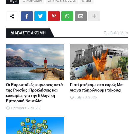
Tags
ΟΙΚΟΝΟΜΙΑ
ΣΠΥΡΟΣ ΣΤΑΛΙΑΣ
Slider
ΔΙΑΒΑΣΤΕ ΑΚΌΜΗ
Προβολή όλων
Οι Ευρωπαϊκές κυρώσεις κατά
Γιατί μπήκαμε στο ευρώ; Μα
της Ρωσίας: Προκλήσεις και
για να πληρώνουμε τόκους!
ευκαιρίες για την Ελληνική
July 28, 2025
Εμπορική Ναυτιλία
October 02, 2025