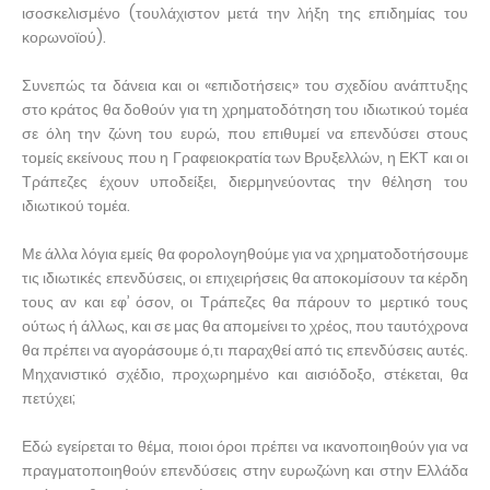
ισοσκελισμένο (τουλάχιστον μετά την λήξη της επιδημίας του
κορωνοϊού).
Συνεπώς τα δάνεια και οι «επιδοτήσεις» του σχεδίου ανάπτυξης
στο κράτος θα δοθούν για τη χρηματοδότηση του ιδιωτικού τομέα
σε όλη την ζώνη του ευρώ, που επιθυμεί να επενδύσει στους
τομείς εκείνους που η Γραφειοκρατία των Βρυξελλών, η ΕΚΤ και οι
Τράπεζες έχουν υποδείξει, διερμηνεύοντας την θέληση του
ιδιωτικού τομέα.
Με άλλα λόγια εμείς θα φορολογηθούμε για να χρηματοδοτήσουμε
τις ιδιωτικές επενδύσεις, οι επιχειρήσεις θα αποκομίσουν τα κέρδη
τους αν και εφ’ όσον, οι Τράπεζες θα πάρουν το μερτικό τους
ούτως ή άλλως, και σε μας θα απομείνει το χρέος, που ταυτόχρονα
θα πρέπει να αγοράσουμε ό,τι παραχθεί από τις επενδύσεις αυτές.
Μηχανιστικό σχέδιο, προχωρημένο και αισιόδοξο, στέκεται, θα
πετύχει;
Εδώ εγείρεται το θέμα, ποιοι όροι πρέπει να ικανοποιηθούν για να
πραγματοποιηθούν επενδύσεις στην ευρωζώνη και στην Ελλάδα