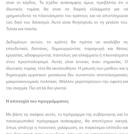
είναι το κέρδος. Το σχέδιο ανάκαμψης όμως προβλέπει ότι ο
ιδιωτικός τομέας θα είναι σε διαρκή ελλείμματα για να
χρηματοδοτεί τα πλεονάσματα του κράτους και να αποπληρώνει
του δικό του δανεισμό. Αυτό είναι θνησιγενές εν τη γενέσει του.
Τελεία και παύλα.
Δεδομένων αυτών, το κράτος θα πρέπει να αναλάβει τις
επενδυτικές δαπάνες, δημιουργώντας παραγωγή και θέσεις
εργασίας, αδιαφορώντας παντελώς για ελλείμματα ή πλεονάσματα
στον προϋπολογισμό. Αυτές είναι έννοιες άνευ σημασίας. Ο
ιδιωτικός τομέας τότε θα ακολουθήσει. Η μείωση των μισθών και η
δημιουργία εργατικού μεσαίωνα δεν συνιστούν αποτελεσματικές
μακροοικονομικές πολιτικές. Μάλλον χειροτερεύουν την ύφεση και
την ανεργία. Πιο απλά δεν γίνεται.
Η αποτυχία του προγράμματος
Με βάση τις σκέψεις αυτές, το πρόγραμμα της κυβέρνησης και το
πανευρωπαϊκό πρόγραμμα ανάκαμψης, θα αποτύχουν οικτρά,
όπως απέτυχε η ποσοτική χαλάρωση, σε παγκόσμιο επίπεδο και