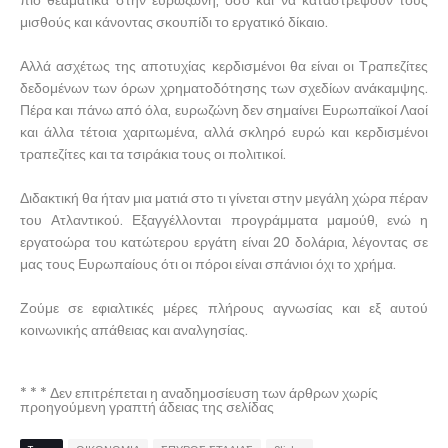
πιο θεαματικά στην ευρωζώνη, όσο και να καταστρέψουν τους
μισθούς και κάνοντας σκουπίδι το εργατικό δίκαιο.
Αλλά ασχέτως της αποτυχίας κερδισμένοι θα είναι οι Τραπεζίτες
δεδομένων των όρων χρηματοδότησης των σχεδίων ανάκαμψης.
Πέρα και πάνω από όλα, ευρωζώνη δεν σημαίνει Ευρωπαϊκοί Λαοί
και άλλα τέτοια χαριτωμένα, αλλά σκληρό ευρώ και κερδισμένοι
τραπεζίτες και τα τσιράκια τους οι πολιτικοί.
Διδακτική θα ήταν μια ματιά στο τι γίνεται στην μεγάλη χώρα πέραν
του Ατλαντικού. Εξαγγέλλονται προγράμματα μαμούθ, ενώ η
εργατοώρα του κατώτερου εργάτη είναι 20 δολάρια, λέγοντας σε
μας τους Ευρωπαίους ότι οι πόροι είναι σπάνιοι όχι το χρήμα.
Ζούμε σε εφιαλτικές μέρες πλήρους αγνωσίας και εξ αυτού
κοινωνικής απάθειας και αναλγησίας.
* * * Δεν επιτρέπεται η αναδημοσίευση των άρθρων χωρίς
προηγούμενη γραπτή άδειας της σελίδας