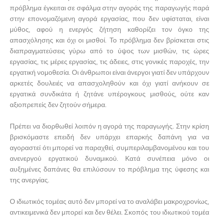
πρόβλημα έγκειται σε σφάλμα στην αγοράς της παραγωγής παρά
στην επονομαζόμενη αγορά εργασίας, που δεν υφίσταται, είναι
μύθος, αφού η ενεργός ζήτηση καθορίζει τον όγκο της
απασχόλησης και όχι οι μισθοί. Το πρόβλημα δεν βρίσκεται στις
διαπραγματεύσεις γύρω από το ύψος των μισθών, τις ώρες
εργασίας, τις μέρες εργασίας, τις άδειες, στις γονικές παροχές, την
εργατική νομοθεσία. Οι άνθρωποι είναι άνεργοι γιατί δεν υπάρχουν
αρκετές δουλειές να απασχοληθούν και όχι γιατί ανήκουν σε
εργατικά συνδικάτα ή ζητάνε υπέρογκους μισθούς, ούτε καν
αξιοπρεπείς δεν ζητούν σήμερα.
Πρέπει να διορθωθεί λοιπόν η αγορά της παραγωγής. Στην κρίση
βρισκόμαστε επειδή δεν υπάρχει επαρκής δαπάνη για να
αγοραστεί ότι μπορεί να παραχθεί, συμπεριλαμβανομένου και του
ανενεργού εργατικού δυναμικού. Κατά συνέπεια μόνο οι
αυξημένες δαπάνες θα επιλύσουν το πρόβλημα της ύφεσης και
της ανεργίας.
Ο ιδιωτικός τομέας αυτό δεν μπορεί να το αναλάβει μακροχρονίως,
αντικειμενικά δεν μπορεί και δεν θέλει. Σκοπός του ιδιωτικού τομέα