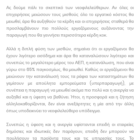
Ας δούμε πάλι το σκεπτικό των νεοφιλελεύθερων. Αν όλες οι
επιχειρήσεις μειώσουν τους μισθούς όλο το εργατικό κόστος θα
μειωθεί, άρα θα αυξηθούν τα κέρδη και οι επιχειρήσεις σταθερά θα
προσλαμβάνουν πιο πολλούς εργαζόμενους αυξάνοντας την
παραγωγή που θα γεννήσει περισσότερα κέρδη κοκ.
Αλλά η διπλή φύση των μισθών, σημαίνει ότι οι εργαζόμενοι θα
έχουν λιγότερο εισόδημα και άρα θα καταναλώσουν λιγότερο και
συνεπώς το μεγαλύτερο μέρος του ΑΕΠ, η κατανάλωση, που είναι
γύρω στο 65% παγκοσμίως, θα μειωθεί. Καθώς οι εργαζόμενοι θα
μειώνουν την κατανάλωσή τους τα ράφια των καταστημάτων θα
γεμίσουν με απούλητα εμπορεύματα (υπερπαραγωγή), με
συνέπεια η παραγωγή να μειωθεί ακόμα πιο πολύ και η ανεργία να
αυξηθεί και η ύφεση να βαθύνει. Ήτοι, η προσφορά και η ζήτηση
αλληλοκαθορίζονται, δεν είναι ανεξάρτητες η μία από την άλλη
όπως υποδεικνύει το νεοφιλελεύθερο υπόδειγμα.
Συνεπώς η ύφεση και η ανεργία υφίστανται επειδή οι εταιρείες
δημόσιες και ιδιωτικές δεν παράγουν, επειδή δεν μπορούν να
πουλήσουν τα προϊόντα τους και τις υπηρεσίες τους. Το