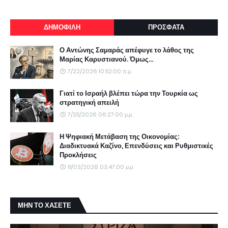
ΔΗΜΟΦΙΛΗ
ΠΡΟΣΦΑΤΑ
Ο Αντώνης Σαμαράς απέφυγε το λάθος της
Μαρίας Καρυστιανού. Όμως...
7/22/2026 10:52:00 π.μ.
Γιατί το Ισραήλ βλέπει τώρα την Τουρκία ως
στρατηγική απειλή
7/25/2026 06:27:00 μ.μ.
Η Ψηφιακή Μετάβαση της Οικονομίας:
Διαδικτυακά Καζίνο, Επενδύσεις και Ρυθμιστικές
Προκλήσεις
8/03/2026 03:47:00 μ.μ.
ΜΗΝ ΤΟ ΧΑΣΕΤΕ