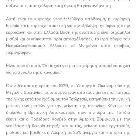
αυξάνεται η απασχόληση και η ύφεση θα γίνει ανάμνηση.
Αυτή είναι το κυρίαρχο νεοφιλελεύθερο υπόδειγμα, η κυρίαρχη
θεωρία και η κυρίαρχη πρακτική για την εξάλειψη της ύφεσης στην
ευρωζώνη και στην Ελλάδα. Βάση της ανάπτυξης είναι οι χαμηλοί
μισθοί και οι «εύκαμπτοι όροι απασχόλησης», το Ιερό Δόγμα του
Νεοφιλελευθερισμού. Άλλωστε τα Μνημόνια αυτό ακριβώς
περιέγραφαν.
Είναι σωστό αυτό; Ότι ισχύει για μια επιχείρηση μπορεί να ισχύει
για το σύνολο της οικονομίας;
Όταν ξέσπασε η κρίση του 1929, το Υπουργείο Οικονομικών της
Μεγάλης Βρετανίας, με υπουργό έναν από τους μετέπειτα Πατέρες
της Νίκης κατά του Ναζισμού τον Τσώρτσιλ, εισηγήθηκε την γενική
μείωση των μισθών για την μείωση της ανεργίας. Κόντεψε να
διαλυθεί η Βρετανική Αυτοκρατορία πριν την ώρα της. Το ίδιο
έκανε και ο Πρόεδρος Χούβερ στην Αμερική. Σύμφωνα με την
νεοκλασσική θεωρία έπραξε και αυτός, μείωσε τους εργατικούς
μισθούς και βρέθηκε η Αμερική με 25% ανεργία και στα όρια της