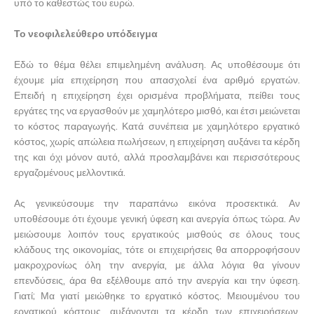
υπό το καθεστώς του ευρώ.
Το νεοφιλελεύθερο υπόδειγμα
Εδώ το θέμα θέλει επιμελημένη ανάλυση. Ας υποθέσουμε ότι
έχουμε μία επιχείρηση που απασχολεί ένα αριθμό εργατών.
Επειδή η επιχείρηση έχει ορισμένα προβλήματα, πείθει τους
εργάτες της να εργασθούν με χαμηλότερο μισθό, και έτσι μειώνεται
το κόστος παραγωγής. Κατά συνέπεια με χαμηλότερο εργατικό
κόστος, χωρίς απώλεια πωλήσεων, η επιχείρηση αυξάνει τα κέρδη
της και όχι μόνον αυτό, αλλά προσλαμβάνει και περισσότερους
εργαζομένους μελλοντικά.
Ας γενικεύσουμε την παραπάνω εικόνα προσεκτικά. Αν
υποθέσουμε ότι έχουμε γενική ύφεση και ανεργία όπως τώρα. Αν
μειώσουμε λοιπόν τους εργατικούς μισθούς σε όλους τους
κλάδους της οικονομίας, τότε οι επιχειρήσεις θα απορροφήσουν
μακροχρονίως όλη την ανεργία, με άλλα λόγια θα γίνουν
επενδύσεις, άρα θα εξέλθουμε από την ανεργία και την ύφεση.
Γιατί; Μα γιατί μειώθηκε το εργατικό κόστος. Μειουμένου του
εργατικού κόστους, αυξάνονται τα κέρδη των επιχειρήσεων,