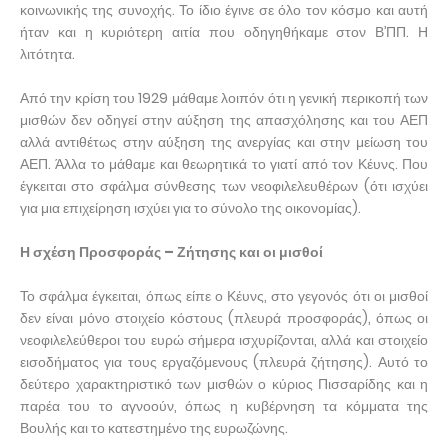
κοινωνικής της συνοχής. Το ίδιο έγινε σε όλο τον κόσμο και αυτή
ήταν και η κυριότερη αιτία που οδηγηθήκαμε στον Β’ΠΠ. Η
λιτότητα.
Από την κρίση του 1929 μάθαμε λοιπόν ότι η γενική περικοπή των
μισθών δεν οδηγεί στην αύξηση της απασχόλησης και του ΑΕΠ
αλλά αντιθέτως στην αύξηση της ανεργίας και στην μείωση του
ΑΕΠ. Άλλα το μάθαμε και θεωρητικά το γιατί από τον Κέυνς. Που
έγκειται στο σφάλμα σύνθεσης των νεοφιλελευθέρων (ότι ισχύει
για μια επιχείρηση ισχύει για το σύνολο της οικονομίας).
Η σχέση Προσφοράς – Ζήτησης και οι μισθοί
Το σφάλμα έγκειται, όπως είπε ο Κέυνς, στο γεγονός ότι οι μισθοί
δεν είναι μόνο στοιχείο κόστους (πλευρά προσφοράς), όπως οι
νεοφιλελεύθεροι του ευρώ σήμερα ισχυρίζονται, αλλά και στοιχείο
εισοδήματος για τους εργαζόμενους (πλευρά ζήτησης). Αυτό το
δεύτερο χαρακτηριστικό των μισθών ο κύριος Πισσαρίδης και η
παρέα του το αγνοούν, όπως η κυβέρνηση τα κόμματα της
Βουλής και το κατεστημένο της ευρωζώνης.