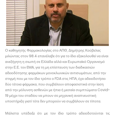
Ο καθηγητής Φαρμακολογίας στο ΑΠΘ, Δημήτρης Κούβελας
μιλώντας στον 98.4 επανέλαβε ότι για το ίδιο εξακολουθεί να είναι
ανεξήγητη η σιωπή σε Ελλάδα αλλά και Ευρωπαϊκό Οργανισμό
στην Ε.Ε. τον EMA, για τη μη επίσπευση των διαδικασιών
αδειοδότησης φαρμάκων μονοκλωνικών αντισωμάτων, από την
στιγμή που με τον ίδιο τρόπο ο FDA στις ΗΠΑ, έχει αδειοδοτήσει
δύο τέτοια φάρμακα, που συμβάλουν αποφασιστικά στην ίαση
από την μόλυνση ασθενών με ήπια ή μεσαία συμπτώματα Covid-
19 μέχρι του σταδίου να μπουν σε μηχανική αναπνευστική
υποστήριξη γιατί τότε δεν μπορούν να συμβάλουν σε τίποτα.
Μάλιστα υπέδειξε ότι με τον ίδιο τρόπο αδειοδοτούνται τις