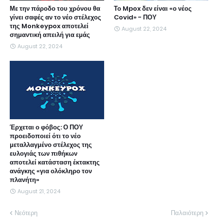
Με την πάροδο του χρόνου θα
Το Mpox δεν είναι «ο νέος
γίνει σαφές αν το νέο στέλεχος
Covid» - ΠΟΥ
της Monkeypox αποτελεί
August 22, 2024
σημαντική απειλή για εμάς
August 22, 2024
Έρχεται ο φόβος: Ο ΠΟΥ
προειδοποιεί ότι το νέο
μεταλλαγμένο στέλεχος της
ευλογιάς των πιθήκων
αποτελεί κατάσταση έκτακτης
ανάγκης «για ολόκληρο τον
πλανήτη»
August 21, 2024
Νεότερη
Παλαιότερη