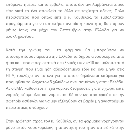
επόμενες ημέρες και τα εμβόλια, οπότε δεν αντιλαμβάνεται όπως
είπε γιατί το ένα αποκλείει το άλλο σε ταχύτητα αδείας. Πολύ
περισσότερο που όπως είπε ο κ. Κούβελας, τα εμβολιαστικά
προγράμματα για να αποκτήσει ανοσία η κοινότητα, θα πάρουν
μήνες ίσως και μέχρι τον Σεπτέμβριο στην Ελλάδα για να
ολοκληρωθούν.
Κατά την γνώμη του, τα φάρμακα θα μπορούσαν να
αποσυμπιέσουν άμεσα στην Ελλάδα τα δημόσια νοσοκομεία από
ήπια και μεσαία περιστατικά σε κλινικές covid-19 και μάλσιτα από
τη στιγμή που είναι ήδη αδειοδοτημένα εδώ και ένα μήνα στις
ΗΠΑ, τουλάχιστον το ένα για το οποίο δηλώνεται επάρκεια για
προμήθεια τουλάχιστον 5 χιλιάδων σκευασμάτων για την Ελλάδα.
Αν ο EMA, καθυστερεί ή έχει νομικές δεσμεύσεις για την χώρα, είπε,
νομικές φόρμουλες και νόμοι που θέτουν ως προτεραιότητα την
σωτηρία ασθενών για να μην εξελιχθούν σε βαρέα μη αναστρέψιμα
περιστατικά, υπάρχουν.
Στην ερώτηση προς τον κ. Κούβελα, αν τα φάρμακα χορηγούνται
μόνο εκτός νοσοκομείων, η απάντηση του ήταν ότι ειδικά στην