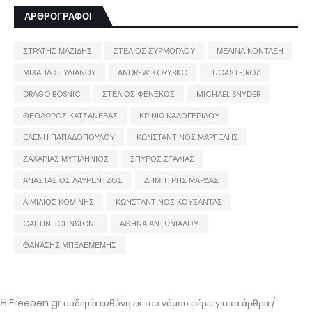
ΑΡΘΡΟΓΡΑΦΟΙ
ΣΤΡΑΤΗΣ ΜΑΖΙΔΗΣ
ΣΤΕΛΙΟΣ ΣΥΡΜΟΓΛΟΥ
ΜΕΛΙΝΑ ΚΟΝΤΑΞΗ
ΜΙΧΑΗΛ ΣΤΥΛΙΑΝΟΥ
ANDREW KORYBKO
LUCAS LEIROZ
DRAGO BOSNIC
ΣΤΕΛΙΟΣ ΦΕΝΕΚΟΣ
MICHAEL SNYDER
ΘΕΟΔΩΡΟΣ ΚΑΤΣΑΝΕΒΑΣ
ΚΡΙΝΙΩ ΚΑΛΟΓΕΡΙΔΟΥ
ΕΛΕΝΗ ΠΑΠΑΔΟΠΟΥΛΟΥ
ΚΩΝΣΤΑΝΤΙΝΟΣ ΜΑΡΓΕΛΗΣ
ΖΑΧΑΡΙΑΣ ΜΥΤΙΛΗΝΙΟΣ
ΣΠΥΡΟΣ ΣΤΑΛΙΑΣ
ΑΝΑΣΤΑΣΙΟΣ ΛΑΥΡΕΝΤΖΟΣ
ΔΗΜΗΤΡΗΣ ΜΑΡΔΑΣ
ΑΙΜΙΛΙΟΣ ΚΟΜΙΝΗΣ
ΚΩΝΣΤΑΝΤΙΝΟΣ ΚΟΥΣΑΝΤΑΣ
CAITLIN JOHNSTONE
ΑΘΗΝΑ ΑΝΤΩΝΙΑΔΟΥ
ΘΑΝΑΣΗΣ ΜΠΕΛΕΜΕΜΗΣ
Η Freepen.gr ουδεμία ευθύνη εκ του νόμου φέρει για τα άρθρα /