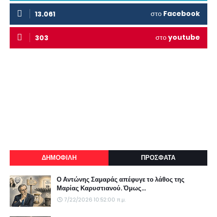
στο
Facebook
13.061
στο
youtube
303
ΔΗΜΟΦΙΛΗ
ΠΡΟΣΦΑΤΑ
Ο Αντώνης Σαμαράς απέφυγε το λάθος της
Μαρίας Καρυστιανού. Όμως...
7/22/2026 10:52:00 π.μ.