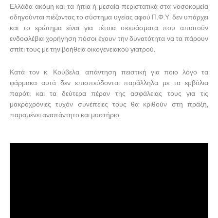
Ελλάδα ακόμη και τα ήπια ή μεσαία περιστατικά στα νοσοκομεία
οδηγούνται πιέζοντας το σύστημα υγείας αφού Π.Φ.Υ. δεν υπάρχει
και το ερώτημα είναι για τέτοια σκευάσματα που απαιτούν
ενδοφλέβια χορήγηση πόσοι έχουν την δυνατότητα να τα πάρουν
σπίτι τους με την βοήθεια οικογενειακού γιατρού.
Κατά τον κ. Κούβελα, απάντηση πειστική για ποιο λόγο τα
φάρμακα αυτά δεν επισπεύδονται παράλληλα με τα εμβόλια
παρότι και τα δεύτερα πέραν της ασφάλειας τους για τις
μακροχρόνιες τυχόν συνέπειες τους θα κριθούν στη πράξη,
παραμένει αναπάντητο και μυστήριο.