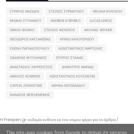
ΣΤΡΑΤΗΣ ΜΑΖΙΔΗΣ
ΣΤΕΛΙΟΣ ΣΥΡΜΟΓΛΟΥ
ΜΕΛΙΝΑ ΚΟΝΤΑΞΗ
ΜΙΧΑΗΛ ΣΤΥΛΙΑΝΟΥ
ANDREW KORYBKO
LUCAS LEIROZ
DRAGO BOSNIC
ΣΤΕΛΙΟΣ ΦΕΝΕΚΟΣ
MICHAEL SNYDER
ΘΕΟΔΩΡΟΣ ΚΑΤΣΑΝΕΒΑΣ
ΚΡΙΝΙΩ ΚΑΛΟΓΕΡΙΔΟΥ
ΕΛΕΝΗ ΠΑΠΑΔΟΠΟΥΛΟΥ
ΚΩΝΣΤΑΝΤΙΝΟΣ ΜΑΡΓΕΛΗΣ
ΖΑΧΑΡΙΑΣ ΜΥΤΙΛΗΝΙΟΣ
ΣΠΥΡΟΣ ΣΤΑΛΙΑΣ
ΑΝΑΣΤΑΣΙΟΣ ΛΑΥΡΕΝΤΖΟΣ
ΔΗΜΗΤΡΗΣ ΜΑΡΔΑΣ
ΑΙΜΙΛΙΟΣ ΚΟΜΙΝΗΣ
ΚΩΝΣΤΑΝΤΙΝΟΣ ΚΟΥΣΑΝΤΑΣ
CAITLIN JOHNSTONE
ΑΘΗΝΑ ΑΝΤΩΝΙΑΔΟΥ
ΘΑΝΑΣΗΣ ΜΠΕΛΕΜΕΜΗΣ
Η Freepen.gr ουδεμία ευθύνη εκ του νόμου φέρει για τα άρθρα /
αναρτήσεις που δημοσιεύονται και απηχούν τις απόψεις των συντακτών
τους και δε σημαίνει πως τα υιοθετεί. Σε περίπτωση που θεωρείτε πως
This site uses cookies from Google to deliver its services