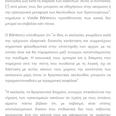
κοινωνική ζωή κατά τη διάρκεια των διακοπών. Αυτές οι συστάσεις
(!) από μόνες τους δεν μπορούν να οδηγήσουν στην ακύρωση ή
την ηλεκτρονική μεταφορά των Ακολουθιών των Χριστουγέννων",
σημείωσε ο Vasile Bănescu προσθέτοντας πως κανείς δεν
μπορεί να επιβάλλει κάτι τέτοιο.
Ο Bănescu υπενθύμισε ότι "οι ίδιες οι εκκλησίες γνωρίζουν καλά
την τρέχουσα εξαιρετικά δύσκολη κατάσταση και συμμετέχουν
σημαντικά φιλανθρωπικά στην υποστήριξη των αρχών, με τις
οποίες είναι και θα παραμείνουν μαζί συνεχώς καταπολεμώντας
την πανδημία. Η κοινωνική τους εμπειρία και η διάκριση που
παρέχεται από την πίστη που συνδέεται με τη λογική, όχι σε
διάσταση με αυτήν, κάνουν τους χώρους της κοινότητας των
εκκλησιών μέρη όπου οι θρησκευτικές ακολουθίες μπορούν να
πραγματοποιηθούν με πραγματική ασφάλεια".
"Η εκκλησία, τα θρησκευτικά δόγματα, συνεχώς επικαλούνται την
τήρηση των υγειονομικών κανόνων σε σχέση με τους οποίους
είμαστε πάντα βέβαιοι ότι, με σεβασμό, είναι επίσης
αποτελεσματικοί. Εκείνοι που επιδεικτικά δεν τους σέβονται,
αγνοώντας έτσι τον γείτονά τους και αψηφώντας τις τεράστιες