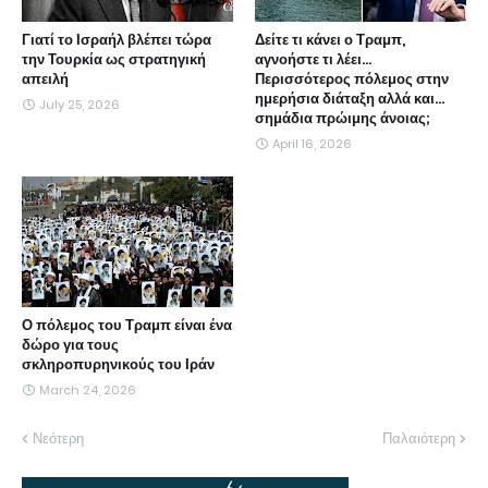
Γιατί το Ισραήλ βλέπει τώρα
Δείτε τι κάνει ο Τραμπ,
την Τουρκία ως στρατηγική
αγνοήστε τι λέει...
απειλή
Περισσότερος πόλεμος στην
ημερήσια διάταξη αλλά και...
July 25, 2026
σημάδια πρώιμης άνοιας;
April 16, 2026
Ο πόλεμος του Τραμπ είναι ένα
δώρο για τους
σκληροπυρηνικούς του Ιράν
March 24, 2026
Νεότερη
Παλαιότερη