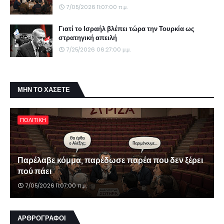
7/05/2026 11:07:00 π.μ.
Γιατί το Ισραήλ βλέπει τώρα την Τουρκία ως
στρατηγική απειλή
7/25/2026 06:27:00 μ.μ.
ΜΗΝ ΤΟ ΧΑΣΕΤΕ
ΠΟΛΙΤΙΚΗ
Παρέλαβε κόμμα, παρέδωσε παρέα που δεν ξέρει
πού πάει
7/05/2026 11:07:00 π.μ.
ΑΡΘΡΟΓΡΑΦΟΙ