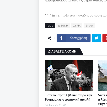
χρησιμοποιούνται από τις στρατιωτικές το
* * * Δεν επιτρέπεται η αναδημοσίευση τ
Tags
ΔΙΕΘΝΗ
ΣΥΡΙΑ
Slider
Κοινή χρήση
ΔΙΑΒΑΣΤΕ ΑΚΌΜΗ
Γιατί το Ισραήλ βλέπει τώρα την
Δείτε 
Τουρκία ως στρατηγική απειλή
τι λέε
στην 
July 25, 2026