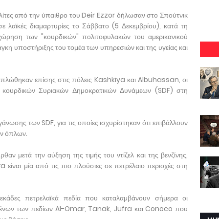
τες από την ύπαιθρο του Deir Ezzor δήλωσαν στο Σπούτνικ
 λαϊκές διαμαρτυρίες το Σάββατο (5 Δεκεμβρίου), κατά τη
χώρηση των "κουρδικών" πολιτοφυλακών του αμερικανικού
άγκη υποστήριξης του τομέα των υπηρεσιών και της υγείας και
ξαπλώθηκαν επίσης στις πόλεις Kashkiya και Albuhassan, οι
ν κουρδικών Συριακών Δημοκρατικών Δυνάμεων (SDF) στη
γάνωσης των SDF, για τις οποίες ισχυρίστηκαν ότι επιβάλλουν
ων όπλων.
ρθαν μετά την αύξηση της τιμής του ντίζελ και της βενζίνης,
a είναι μία από τις πιο πλούσιες σε πετρέλαιο περιοχές στη
εκάδες πετρελαϊκά πεδία που καταλαμβάνουν σήμερα οι
ομένων των πεδίων Al-Omar, Tanak, Jufra και Conoco που