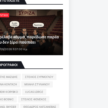
Ν ΤΟ ΧΑΣΕΤΕ
ΛΙΤΙΚΗ
ρέλαβε κόμμα, παρέδωσε παρέα
 δεν ξέρει πού πάει
/05/2026 11:07:00 π.μ.
ΘΡΟΓΡΑΦΟΙ
ΑΤΗΣ ΜΑΖΙΔΗΣ
ΣΤΕΛΙΟΣ ΣΥΡΜΟΓΛΟΥ
ΙΝΑ ΚΟΝΤΑΞΗ
ΜΙΧΑΗΛ ΣΤΥΛΙΑΝΟΥ
REW KORYBKO
LUCAS LEIROZ
GO BOSNIC
ΣΤΕΛΙΟΣ ΦΕΝΕΚΟΣ
HAEL SNYDER
ΘΕΟΔΩΡΟΣ ΚΑΤΣΑΝΕΒΑΣ