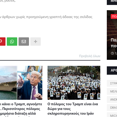
υς βάσεις.
ΜΗ
ων άρθρων χωρίς προηγούμενη γραπτή άδειας της σελίδας
ΠΟ
Πα
που
7
Προβολή όλων
ΑΡ
ΣΤΡ
ΜΕΛ
AND
τι κάνει ο Τραμπ, αγνοήστε
Ο πόλεμος του Τραμπ είναι ένα
DRA
ι... Περισσότερος πόλεμος
δώρο για τους
ημερήσια διάταξη αλλά
σκληροπυρηνικούς του Ιράν
MIC