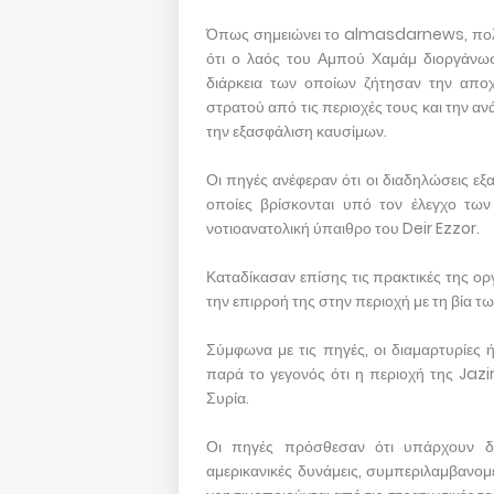
Όπως σημειώνει το almasdarnews, πολί
ότι ο λαός του Αμπού Χαμάμ διοργάνωσε
διάρκεια των οποίων ζήτησαν την απο
στρατού από τις περιοχές τους και την αν
την εξασφάλιση καυσίμων.
Οι πηγές ανέφεραν ότι οι διαδηλώσεις ε
οποίες βρίσκονται υπό τον έλεγχο τω
νοτιοανατολική ύπαιθρο του Deir Ezzor.
Καταδίκασαν επίσης τις πρακτικές της ορ
την επιρροή της στην περιοχή με τη βία τ
Σύμφωνα με τις πηγές, οι διαμαρτυρίες ή
παρά το γεγονός ότι η περιοχή της Jazir
Συρία.
Οι πηγές πρόσθεσαν ότι υπάρχουν δ
αμερικανικές δυνάμεις, συμπεριλαμβαν