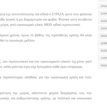
ΚΡΙΝ
ματα της αντιπολίτευσης και ειδικά ο ΣΥΡΙΖΑ, αυτό που φαίνεται
ΕΛΕ
άθε λογική ή μη διαμαρτυρία και φοβία. Φυσικά ούτε κουβέντα
ΚΩΝ
 χώρα, από υγειονομικό υλικό, ΜΕΘ, ειδικό προσωπικό.
ΖΑΧΑ
μενα χρόνια, όμως το βάθος της πρόσθετης κρίσης θα είναι
ΑΝΑ
θεί το προσεχές μέλλον.
ΔΗΜ
ΚΩΝ
CAIT
 του προσωπικού και του υγειονομικού υλικού, όχι μόνο γιατί
ΘΑΝ
 αλλά γιατί και πριν είχε ξεπεράσει κάθε όριο επάρκειας.
 περισσότερες αλήθειες για την υγειονομική κρίση και τούς
ότηση της χώρας, αξιόπιστοι φορείς διαχείρισής του, την
νικής και ανθρωπιστικής κρίσης, με πολιτικό και κοινωνικό