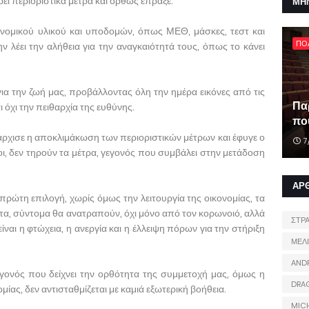
ει περιοριστικά μέτρα και ορθώς έπραξε.
ΜΗ
ειονομικού υλικού και υποδομών, όπως ΜΕΘ, μάσκες, τεστ και
ΠΟ
ν λέει την αλήθεια για την αναγκαιότητά τους, όπως το κάνει
για την ζωή μας, προβάλλοντας όλη την ημέρα εικόνες από τις
Πα
όχι την πειθαρχία της ευθύνης.
που
αν άρχισε η αποκλιμάκωση των περιοριστικών μέτρων και έφυγε ο
7
οι, δεν τηρούν τα μέτρα, γεγονός που συμβάλει στην μετάδοση
ΑΡ
πρώτη επιλογή, χωρίς όμως την λειτουργία της οικονομίας, τα
α, σύντομα θα ανατραπούν, όχι μόνο από τον κορωνοιό, αλλά
ΣΤΡ
αι η φτώχεια, η ανεργία και η έλλειψη πόρων για την στήριξη
ΜΕΛ
AND
εγονός που δείχνει την ορθότητα της συμμετοχή μας, όμως η
DRA
ίας, δεν αντισταθμίζεται με καμιά εξωτερική βοήθεια.
MIC