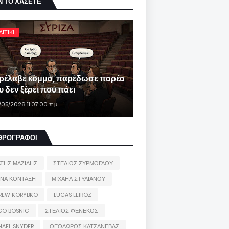
Ν ΤΟ ΧΑΣΕΤΕ
ΛΙΤΙΚΗ
ρέλαβε κόμμα, παρέδωσε παρέα
 δεν ξέρει πού πάει
/05/2026 11:07:00 π.μ.
ΘΡΟΓΡΑΦΟΙ
ΑΤΗΣ ΜΑΖΙΔΗΣ
ΣΤΕΛΙΟΣ ΣΥΡΜΟΓΛΟΥ
ΙΝΑ ΚΟΝΤΑΞΗ
ΜΙΧΑΗΛ ΣΤΥΛΙΑΝΟΥ
REW KORYBKO
LUCAS LEIROZ
GO BOSNIC
ΣΤΕΛΙΟΣ ΦΕΝΕΚΟΣ
HAEL SNYDER
ΘΕΟΔΩΡΟΣ ΚΑΤΣΑΝΕΒΑΣ