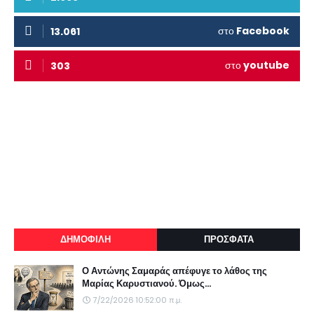
στο
Facebook
13.061
στο
youtube
303
ΔΗΜΟΦΙΛΗ
ΠΡΟΣΦΑΤΑ
Ο Αντώνης Σαμαράς απέφυγε το λάθος της
Μαρίας Καρυστιανού. Όμως...
7/22/2026 10:52:00 π.μ.