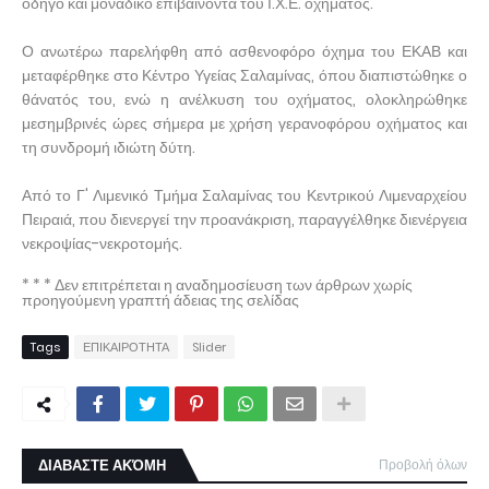
οδηγό και μοναδικό επιβαίνοντα του Ι.Χ.Ε. οχήματος.
Ο ανωτέρω παρελήφθη από ασθενοφόρο όχημα του ΕΚΑΒ και
μεταφέρθηκε στο Κέντρο Υγείας Σαλαμίνας, όπου διαπιστώθηκε ο
θάνατός του, ενώ η ανέλκυση του οχήματος, ολοκληρώθηκε
μεσημβρινές ώρες σήμερα με χρήση γερανοφόρου οχήματος και
τη συνδρομή ιδιώτη δύτη.
Από το Γ' Λιμενικό Τμήμα Σαλαμίνας του Κεντρικού Λιμεναρχείου
Πειραιά, που διενεργεί την προανάκριση, παραγγέλθηκε διενέργεια
νεκροψίας-νεκροτομής.
* * * Δεν επιτρέπεται η αναδημοσίευση των άρθρων χωρίς
προηγούμενη γραπτή άδειας της σελίδας
Tags
ΕΠΙΚΑΙΡΟΤΗΤΑ
Slider
ΔΙΑΒΑΣΤΕ ΑΚΌΜΗ
Προβολή όλων