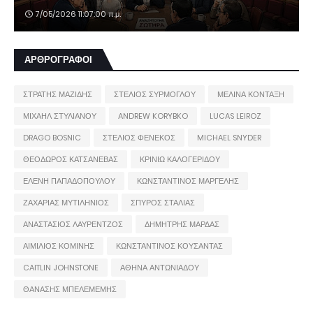
7/05/2026 11:07:00 π.μ.
ΑΡΘΡΟΓΡΑΦΟΙ
ΣΤΡΑΤΗΣ ΜΑΖΙΔΗΣ
ΣΤΕΛΙΟΣ ΣΥΡΜΟΓΛΟΥ
ΜΕΛΙΝΑ ΚΟΝΤΑΞΗ
ΜΙΧΑΗΛ ΣΤΥΛΙΑΝΟΥ
ANDREW KORYBKO
LUCAS LEIROZ
DRAGO BOSNIC
ΣΤΕΛΙΟΣ ΦΕΝΕΚΟΣ
MICHAEL SNYDER
ΘΕΟΔΩΡΟΣ ΚΑΤΣΑΝΕΒΑΣ
ΚΡΙΝΙΩ ΚΑΛΟΓΕΡΙΔΟΥ
ΕΛΕΝΗ ΠΑΠΑΔΟΠΟΥΛΟΥ
ΚΩΝΣΤΑΝΤΙΝΟΣ ΜΑΡΓΕΛΗΣ
ΖΑΧΑΡΙΑΣ ΜΥΤΙΛΗΝΙΟΣ
ΣΠΥΡΟΣ ΣΤΑΛΙΑΣ
ΑΝΑΣΤΑΣΙΟΣ ΛΑΥΡΕΝΤΖΟΣ
ΔΗΜΗΤΡΗΣ ΜΑΡΔΑΣ
ΑΙΜΙΛΙΟΣ ΚΟΜΙΝΗΣ
ΚΩΝΣΤΑΝΤΙΝΟΣ ΚΟΥΣΑΝΤΑΣ
CAITLIN JOHNSTONE
ΑΘΗΝΑ ΑΝΤΩΝΙΑΔΟΥ
ΘΑΝΑΣΗΣ ΜΠΕΛΕΜΕΜΗΣ