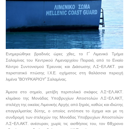
Ενημερώθηκε βραδινές ώρες χθες, το Γ' Λιμενικό Τμήμα
Σαλαμίνας του Κεντρικού Λιμεναρχείου Πειραιά, από το Ενιαίο
Κέντρο Συντονισμού Έρευνας και Διάσωσης Λ.Σ-ΕΛ.ΑΚΤ. για
περιστατικό πτώσης Ι.Χ.Ε. οχήματος στη θαλάσσια περιοχή
λιμένα “ΒΟΥΡΚΑΡΙΟΥ” Σαλαμίνας.
Άμεσα στο σημείο, μετέβη περιπολικό σκάφος Λ.Σ-ΕΛ.ΑΚΤ.
κλιμάκιο της Μονάδας Υποβρυχίων Αποστολών Λ.Σ-ΕΛ.ΑΚΤ,
στελέχη της οικείας Λιμενικής Αρχής από ξηράς, καθώς και ιδιώτης
επαγγελματίας δύτης, ο οποίος εντόπισε το όχημα και με τη
συνδρομή των στελεχών της Μονάδας Υποβρυχίων Αποστολών
Λ.Σ-ΕΛ.ΑΚΤ. ανέσυραν, χωρίς τις αισθήσεις του, τον 68χρονο