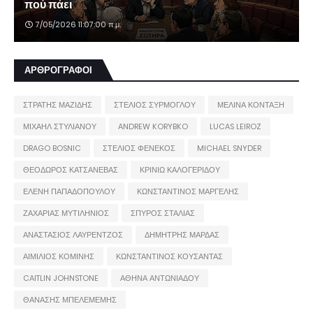
πού πάει
7/05/2026 11:07:00 π.μ.
ΑΡΘΡΟΓΡΑΦΟΙ
ΣΤΡΑΤΗΣ ΜΑΖΙΔΗΣ
ΣΤΕΛΙΟΣ ΣΥΡΜΟΓΛΟΥ
ΜΕΛΙΝΑ ΚΟΝΤΑΞΗ
ΜΙΧΑΗΛ ΣΤΥΛΙΑΝΟΥ
ANDREW KORYBKO
LUCAS LEIROZ
DRAGO BOSNIC
ΣΤΕΛΙΟΣ ΦΕΝΕΚΟΣ
MICHAEL SNYDER
ΘΕΟΔΩΡΟΣ ΚΑΤΣΑΝΕΒΑΣ
ΚΡΙΝΙΩ ΚΑΛΟΓΕΡΙΔΟΥ
ΕΛΕΝΗ ΠΑΠΑΔΟΠΟΥΛΟΥ
ΚΩΝΣΤΑΝΤΙΝΟΣ ΜΑΡΓΕΛΗΣ
ΖΑΧΑΡΙΑΣ ΜΥΤΙΛΗΝΙΟΣ
ΣΠΥΡΟΣ ΣΤΑΛΙΑΣ
ΑΝΑΣΤΑΣΙΟΣ ΛΑΥΡΕΝΤΖΟΣ
ΔΗΜΗΤΡΗΣ ΜΑΡΔΑΣ
ΑΙΜΙΛΙΟΣ ΚΟΜΙΝΗΣ
ΚΩΝΣΤΑΝΤΙΝΟΣ ΚΟΥΣΑΝΤΑΣ
CAITLIN JOHNSTONE
ΑΘΗΝΑ ΑΝΤΩΝΙΑΔΟΥ
ΘΑΝΑΣΗΣ ΜΠΕΛΕΜΕΜΗΣ