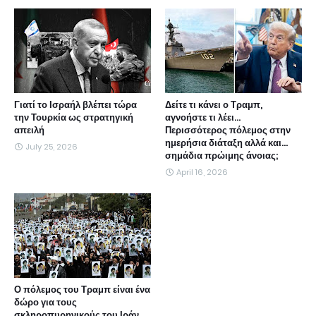
Γιατί το Ισραήλ βλέπει τώρα
Δείτε τι κάνει ο Τραμπ,
την Τουρκία ως στρατηγική
αγνοήστε τι λέει...
απειλή
Περισσότερος πόλεμος στην
ημερήσια διάταξη αλλά και...
July 25, 2026
σημάδια πρώιμης άνοιας;
April 16, 2026
Ο πόλεμος του Τραμπ είναι ένα
δώρο για τους
σκληροπυρηνικούς του Ιράν