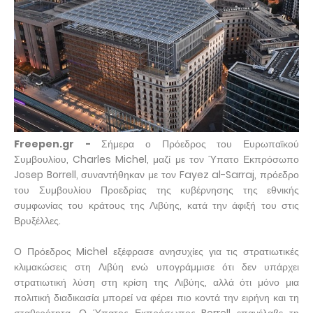
Freepen.gr -
Σήμερα ο Πρόεδρος του Ευρωπαϊκού
Συμβουλίου, Charles Michel, μαζί με τον Ύπατο Εκπρόσωπο
Josep Borrell, συναντήθηκαν με τον Fayez al-Sarraj, πρόεδρο
του Συμβουλίου Προεδρίας της κυβέρνησης της εθνικής
συμφωνίας του κράτους της Λιβύης, κατά την άφιξή του στις
Βρυξέλλες.
Ο Πρόεδρος Michel εξέφρασε ανησυχίες για τις στρατιωτικές
κλιμακώσεις στη Λιβύη ενώ υπογράμμισε ότι δεν υπάρχει
στρατιωτική λύση στη κρίση της Λιβύης, αλλά ότι μόνο μια
πολιτική διαδικασία μπορεί να φέρει πιο κοντά την ειρήνη και τη
σταθερότητα. Ο Ύπατος Εκπρόσωπος Borrell επανέλαβε τη