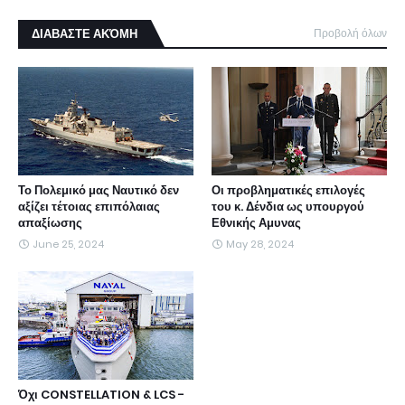
ΔΙΑΒΑΣΤΕ ΑΚΌΜΗ
Προβολή όλων
Το Πολεμικό μας Ναυτικό δεν
Οι προβληματικές επιλογές
αξίζει τέτοιας επιπόλαιας
του κ. Δένδια ως υπουργού
απαξίωσης
Εθνικής Αμυνας
June 25, 2024
May 28, 2024
Όχι CONSTELLATION & LCS -