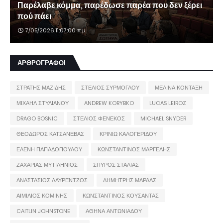
Παρέλαβε κόμμα, παρέδωσε παρέα που δεν ξέρει
πού πάει
7/05/2026 11:07:00 π.μ.
ΑΡΘΡΟΓΡΑΦΟΙ
ΣΤΡΑΤΗΣ ΜΑΖΙΔΗΣ
ΣΤΕΛΙΟΣ ΣΥΡΜΟΓΛΟΥ
ΜΕΛΙΝΑ ΚΟΝΤΑΞΗ
ΜΙΧΑΗΛ ΣΤΥΛΙΑΝΟΥ
ANDREW KORYBKO
LUCAS LEIROZ
DRAGO BOSNIC
ΣΤΕΛΙΟΣ ΦΕΝΕΚΟΣ
MICHAEL SNYDER
ΘΕΟΔΩΡΟΣ ΚΑΤΣΑΝΕΒΑΣ
ΚΡΙΝΙΩ ΚΑΛΟΓΕΡΙΔΟΥ
ΕΛΕΝΗ ΠΑΠΑΔΟΠΟΥΛΟΥ
ΚΩΝΣΤΑΝΤΙΝΟΣ ΜΑΡΓΕΛΗΣ
ΖΑΧΑΡΙΑΣ ΜΥΤΙΛΗΝΙΟΣ
ΣΠΥΡΟΣ ΣΤΑΛΙΑΣ
ΑΝΑΣΤΑΣΙΟΣ ΛΑΥΡΕΝΤΖΟΣ
ΔΗΜΗΤΡΗΣ ΜΑΡΔΑΣ
ΑΙΜΙΛΙΟΣ ΚΟΜΙΝΗΣ
ΚΩΝΣΤΑΝΤΙΝΟΣ ΚΟΥΣΑΝΤΑΣ
CAITLIN JOHNSTONE
ΑΘΗΝΑ ΑΝΤΩΝΙΑΔΟΥ