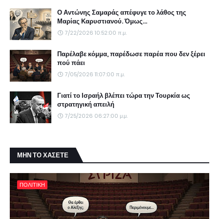
Ο Αντώνης Σαμαράς απέφυγε το λάθος της
Μαρίας Καρυστιανού. Όμως...
7/22/2026 10:52:00 π.μ.
Παρέλαβε κόμμα, παρέδωσε παρέα που δεν ξέρει
πού πάει
7/05/2026 11:07:00 π.μ.
Γιατί το Ισραήλ βλέπει τώρα την Τουρκία ως
στρατηγική απειλή
7/25/2026 06:27:00 μ.μ.
ΜΗΝ ΤΟ ΧΑΣΕΤΕ
ΠΟΛΙΤΙΚΗ