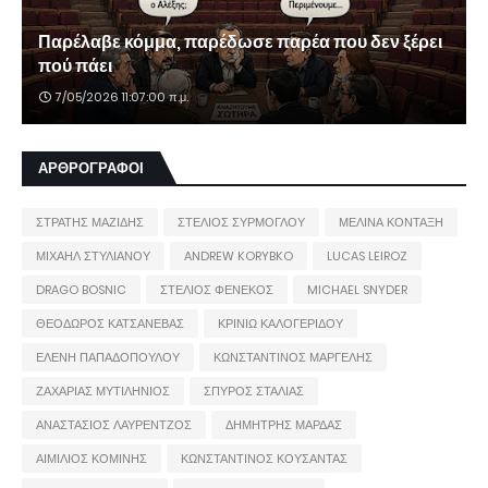
Παρέλαβε κόμμα, παρέδωσε παρέα που δεν ξέρει
πού πάει
7/05/2026 11:07:00 π.μ.
ΑΡΘΡΟΓΡΑΦΟΙ
ΣΤΡΑΤΗΣ ΜΑΖΙΔΗΣ
ΣΤΕΛΙΟΣ ΣΥΡΜΟΓΛΟΥ
ΜΕΛΙΝΑ ΚΟΝΤΑΞΗ
ΜΙΧΑΗΛ ΣΤΥΛΙΑΝΟΥ
ANDREW KORYBKO
LUCAS LEIROZ
DRAGO BOSNIC
ΣΤΕΛΙΟΣ ΦΕΝΕΚΟΣ
MICHAEL SNYDER
ΘΕΟΔΩΡΟΣ ΚΑΤΣΑΝΕΒΑΣ
ΚΡΙΝΙΩ ΚΑΛΟΓΕΡΙΔΟΥ
ΕΛΕΝΗ ΠΑΠΑΔΟΠΟΥΛΟΥ
ΚΩΝΣΤΑΝΤΙΝΟΣ ΜΑΡΓΕΛΗΣ
ΖΑΧΑΡΙΑΣ ΜΥΤΙΛΗΝΙΟΣ
ΣΠΥΡΟΣ ΣΤΑΛΙΑΣ
ΑΝΑΣΤΑΣΙΟΣ ΛΑΥΡΕΝΤΖΟΣ
ΔΗΜΗΤΡΗΣ ΜΑΡΔΑΣ
ΑΙΜΙΛΙΟΣ ΚΟΜΙΝΗΣ
ΚΩΝΣΤΑΝΤΙΝΟΣ ΚΟΥΣΑΝΤΑΣ