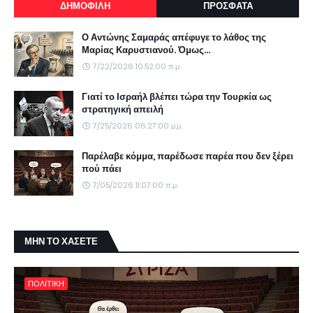
ΔΗΜΟΦΙΛΗ
ΠΡΟΣΦΑΤΑ
Ο Αντώνης Σαμαράς απέφυγε το λάθος της
Μαρίας Καρυστιανού. Όμως...
7/22/2026 10:52:00 π.μ.
Γιατί το Ισραήλ βλέπει τώρα την Τουρκία ως
στρατηγική απειλή
7/25/2026 06:27:00 μ.μ.
Παρέλαβε κόμμα, παρέδωσε παρέα που δεν ξέρει
πού πάει
7/05/2026 11:07:00 π.μ.
ΜΗΝ ΤΟ ΧΑΣΕΤΕ
ΠΟΛΙΤΙΚΗ