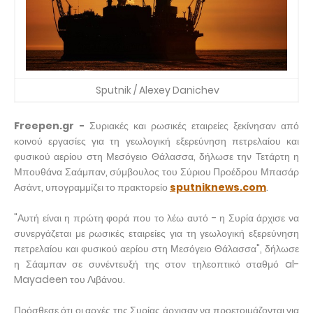
Sputnik / Alexey Danichev
Freepen.gr -
Συριακές και ρωσικές εταιρείες ξεκίνησαν από
κοινού εργασίες για τη γεωλογική εξερεύνηση πετρελαίου και
φυσικού αερίου στη Μεσόγειο Θάλασσα, δήλωσε την Τετάρτη η
Μπουθάνα Σαάμπαν, σύμβουλος του Σύριου Προέδρου Μπασάρ
Ασάντ, υπογραμμίζει το πρακτορείο
sputniknews.com
.
"Αυτή είναι η πρώτη φορά που το λέω αυτό - η Συρία άρχισε να
συνεργάζεται με ρωσικές εταιρείες για τη γεωλογική εξερεύνηση
πετρελαίου και φυσικού αερίου στη Μεσόγειο Θάλασσα", δήλωσε
η Σάαμπαν σε συνέντευξή της στον τηλεοπτικό σταθμό al-
Mayadeen του Λιβάνου.
Πρόσθεσε ότι οι αρχές της Συρίας άρχισαν να προετοιμάζονται για