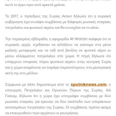
αυτό το έργο πριν από αρκετά χρόνια.
Το 2017, ο πρόεδρος της Συρίας Ασαντ δήλωσε ότι η συριακή
κυβέρνηση έχει συνάψει συμβάσεις με διάφορες ρωσικές εταιρείες
πετρελαίου και φυσικού αερίου και θα συνεχίσει να το κάνει.
Την περασμένη εβδομάδα, η εφημερίδα Al-Watan ανέφερε ότι οι
συριακές αρχές σχεδίασαν να αλλάξουν τα καύσιμα στα μέσα
μαζικής μεταφοράς και τα ταξί από βενζίνη σε φυσικό αέριο εν
μέσω ελλείμματος πετρελαίου στη χώρα. Η πηγή δήλωσε ότι
υπάρχουν επαρκείς πόροι φυσικού αερίου στην κεντρική Συρία
και η χώρα αναμένεται να παράγει περισσότερους στη μεσογειακή
ακτή της στο μέλλον.
Σύμφωνα με άλλο δημοσίευμα από το
sputniknews.com
, ο
υπουργός Πετρελαίου και Ορυκτών Πόρων της Συρίας, Αλί
Γκάνεμ, δήλωσε ότι η χώρα έχει υπογράψει συμβάσεις με δύο
ρωσικές εταιρείες για έρευνες σε δύο οικόπεδα των υπεράκτιων
κοιτασμάτων πετρελαίου της Συρίας. Οι συμβάσεις πρέπει ακόμη
να επικυρωθούν πριν αρχίσουν οι γεωτρήσεις.