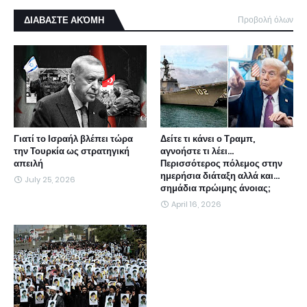
ΔΙΑΒΑΣΤΕ ΑΚΌΜΗ
Προβολή όλων
Γιατί το Ισραήλ βλέπει τώρα
Δείτε τι κάνει ο Τραμπ,
την Τουρκία ως στρατηγική
αγνοήστε τι λέει...
απειλή
Περισσότερος πόλεμος στην
ημερήσια διάταξη αλλά και...
July 25, 2026
σημάδια πρώιμης άνοιας;
April 16, 2026