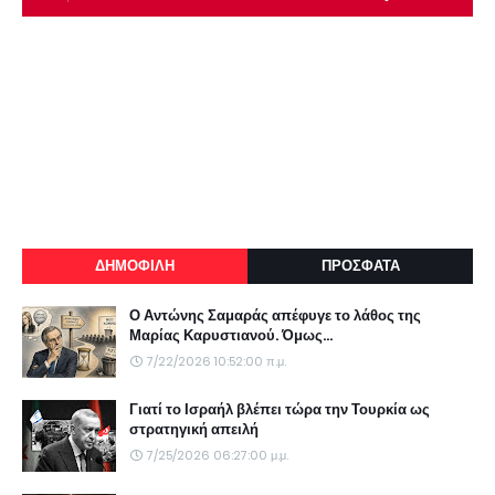
ΔΗΜΟΦΙΛΗ
ΠΡΟΣΦΑΤΑ
Ο Αντώνης Σαμαράς απέφυγε το λάθος της
Μαρίας Καρυστιανού. Όμως...
7/22/2026 10:52:00 π.μ.
Γιατί το Ισραήλ βλέπει τώρα την Τουρκία ως
στρατηγική απειλή
7/25/2026 06:27:00 μ.μ.