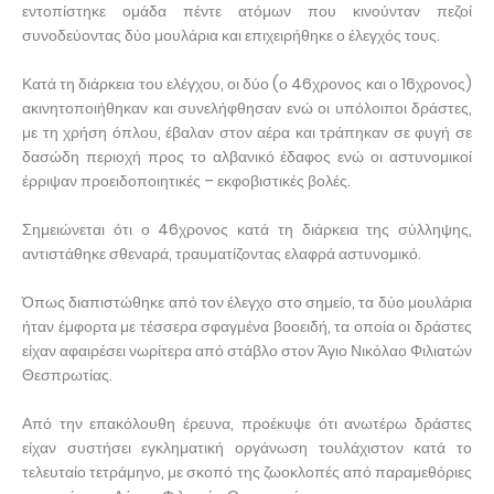
εντοπίστηκε ομάδα πέντε ατόμων που κινούνταν πεζοί
συνοδεύοντας δύο μουλάρια και επιχειρήθηκε ο έλεγχός τους.
Κατά τη διάρκεια του ελέγχου, οι δύο (ο 46χρονος και ο 16χρονος)
ακινητοποιήθηκαν και συνελήφθησαν ενώ οι υπόλοιποι δράστες,
με τη χρήση όπλου, έβαλαν στον αέρα και τράπηκαν σε φυγή σε
δασώδη περιοχή προς το αλβανικό έδαφος ενώ οι αστυνομικοί
έρριψαν προειδοποιητικές – εκφοβιστικές βολές.
Σημειώνεται ότι ο 46χρονος κατά τη διάρκεια της σύλληψης,
αντιστάθηκε σθεναρά, τραυματίζοντας ελαφρά αστυνομικό.
Όπως διαπιστώθηκε από τον έλεγχο στο σημείο, τα δύο μουλάρια
ήταν έμφορτα με τέσσερα σφαγμένα βοοειδή, τα οποία οι δράστες
είχαν αφαιρέσει νωρίτερα από στάβλο στον Άγιο Νικόλαο Φιλιατών
Θεσπρωτίας.
Από την επακόλουθη έρευνα, προέκυψε ότι ανωτέρω δράστες
είχαν συστήσει εγκληματική οργάνωση τουλάχιστον κατά το
τελευταίο τετράμηνο, με σκοπό της ζωοκλοπές από παραμεθόριες