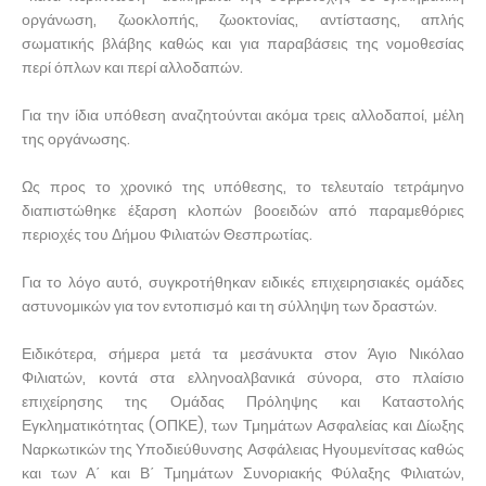
οργάνωση, ζωοκλοπής, ζωοκτονίας, αντίστασης, απλής
σωματικής βλάβης καθώς και για παραβάσεις της νομοθεσίας
περί όπλων και περί αλλοδαπών.
Για την ίδια υπόθεση αναζητούνται ακόμα τρεις αλλοδαποί, μέλη
της οργάνωσης.
Ως προς το χρονικό της υπόθεσης, το τελευταίο τετράμηνο
διαπιστώθηκε έξαρση κλοπών βοοειδών από παραμεθόριες
περιοχές του Δήμου Φιλιατών Θεσπρωτίας.
Για το λόγο αυτό, συγκροτήθηκαν ειδικές επιχειρησιακές ομάδες
αστυνομικών για τον εντοπισμό και τη σύλληψη των δραστών.
Ειδικότερα, σήμερα μετά τα μεσάνυκτα στον Άγιο Νικόλαο
Φιλιατών, κοντά στα ελληνοαλβανικά σύνορα, στο πλαίσιο
επιχείρησης της Ομάδας Πρόληψης και Καταστολής
Εγκληματικότητας (ΟΠΚΕ), των Τμημάτων Ασφαλείας και Δίωξης
Ναρκωτικών της Υποδιεύθυνσης Ασφάλειας Ηγουμενίτσας καθώς
και των Α΄ και Β΄ Τμημάτων Συνοριακής Φύλαξης Φιλιατών,