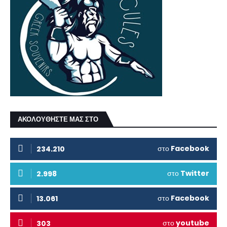
ΑΚΟΛΟΥΘΗΣΤΕ ΜΑΣ ΣΤΟ
στο
Facebook
234.210
στο
Twitter
2.998
στο
Facebook
13.061
στο
youtube
303