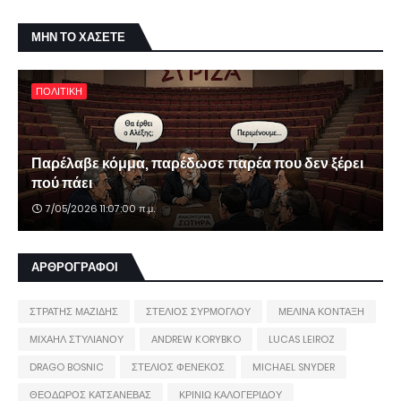
ΜΗΝ ΤΟ ΧΑΣΕΤΕ
ΠΟΛΙΤΙΚΗ
Παρέλαβε κόμμα, παρέδωσε παρέα που δεν ξέρει
πού πάει
7/05/2026 11:07:00 π.μ.
ΑΡΘΡΟΓΡΑΦΟΙ
ΣΤΡΑΤΗΣ ΜΑΖΙΔΗΣ
ΣΤΕΛΙΟΣ ΣΥΡΜΟΓΛΟΥ
ΜΕΛΙΝΑ ΚΟΝΤΑΞΗ
ΜΙΧΑΗΛ ΣΤΥΛΙΑΝΟΥ
ANDREW KORYBKO
LUCAS LEIROZ
DRAGO BOSNIC
ΣΤΕΛΙΟΣ ΦΕΝΕΚΟΣ
MICHAEL SNYDER
ΘΕΟΔΩΡΟΣ ΚΑΤΣΑΝΕΒΑΣ
ΚΡΙΝΙΩ ΚΑΛΟΓΕΡΙΔΟΥ