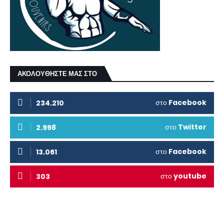
ΑΚΟΛΟΥΘΗΣΤΕ ΜΑΣ ΣΤΟ
στο
Facebook
234.210
στο
Twitter
2.998
στο
Facebook
13.061
στο
youtube
303