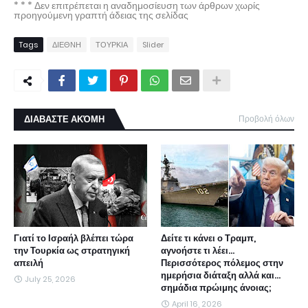
* * * Δεν επιτρέπεται η αναδημοσίευση των άρθρων χωρίς
προηγούμενη γραπτή άδειας της σελίδας
Tags
ΔΙΕΘΝΗ
ΤΟΥΡΚΙΑ
Slider
ΔΙΑΒΑΣΤΕ ΑΚΌΜΗ
Προβολή όλων
Γιατί το Ισραήλ βλέπει τώρα
Δείτε τι κάνει ο Τραμπ,
την Τουρκία ως στρατηγική
αγνοήστε τι λέει...
απειλή
Περισσότερος πόλεμος στην
ημερήσια διάταξη αλλά και...
July 25, 2026
σημάδια πρώιμης άνοιας;
April 16, 2026