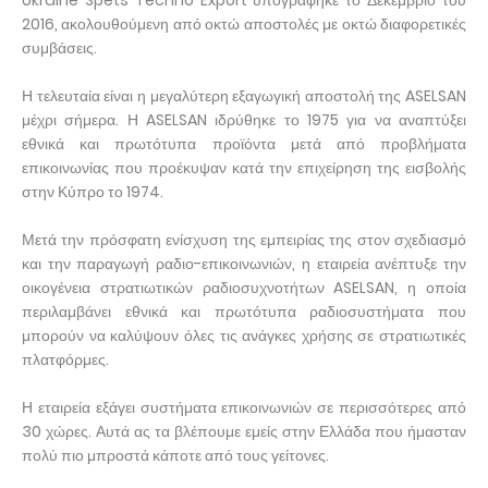
Ukraine Spets Techno Export υπογράφηκε το Δεκέμβριο του
2016, ακολουθούμενη από οκτώ αποστολές με οκτώ διαφορετικές
συμβάσεις.
Η τελευταία είναι η μεγαλύτερη εξαγωγική αποστολή της ASELSAN
μέχρι σήμερα. Η ASELSAN ιδρύθηκε το 1975 για να αναπτύξει
εθνικά και πρωτότυπα προϊόντα μετά από προβλήματα
επικοινωνίας που προέκυψαν κατά την επιχείρηση της εισβολής
στην Κύπρο το 1974.
Μετά την πρόσφατη ενίσχυση της εμπειρίας της στον σχεδιασμό
και την παραγωγή ραδιο-επικοινωνιών, η εταιρεία ανέπτυξε την
οικογένεια στρατιωτικών ραδιοσυχνοτήτων ASELSAN, η οποία
περιλαμβάνει εθνικά και πρωτότυπα ραδιοσυστήματα που
μπορούν να καλύψουν όλες τις ανάγκες χρήσης σε στρατιωτικές
πλατφόρμες.
Η εταιρεία εξάγει συστήματα επικοινωνιών σε περισσότερες από
30 χώρες. Αυτά ας τα βλέπουμε εμείς στην Ελλάδα που ήμασταν
πολύ πιο μπροστά κάποτε από τους γείτονες.