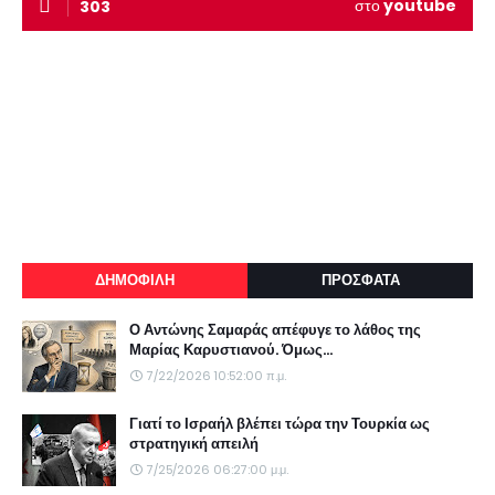
στο
youtube
303
ΔΗΜΟΦΙΛΗ
ΠΡΟΣΦΑΤΑ
Ο Αντώνης Σαμαράς απέφυγε το λάθος της
Μαρίας Καρυστιανού. Όμως...
7/22/2026 10:52:00 π.μ.
Γιατί το Ισραήλ βλέπει τώρα την Τουρκία ως
στρατηγική απειλή
7/25/2026 06:27:00 μ.μ.