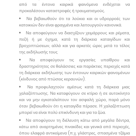
από τα έντονα καιρικά φαινόμενα ενδέχεται να
προκαλέσουν καταστροφές ή τραυματισμούς.
Να βεβαιωθούν ότι τα λούκια και οι υδρορροές των
κατοικιών δεν είναι φραγμένα και λειτουργούν κανονικά.
Να αποφεύγουν να διασχίζουν χειμάρρους και ρέματα,
πεζή ή με όχημα, κατά τη διάρκεια καταιγίδων και
βροχοπτώσεων, αλλά και για αρκετές ώρες μετά το τέλος
της εκδήλωσής τους
Να αποφεύγουν τις εργασίες υπαίθρου και
δραστηριότητες σε θαλάσσιες και παράκτιες περιοχές κατά
τη διάρκεια εκδήλωσης των έντονων καιρικών φαινομένων
(κίνδυνος από πτώσεις κεραυνών).
Να προφυλαχτούν αμέσως κατά τη διάρκεια μιας
χαλαζόπτωσης. Να καταφύγουν σε κτίριο ή σε αυτοκίνητο
και να μην εγκαταλείπουν τον ασφαλή χώρο, παρά μόνο
όταν βεβαιωθούν ότι η καταιγίδα πέρασε. Η χαλαζόπτωση
μπορεί να είναι πολύ επικίνδυνη και για τα ζώα.
Να αποφύγουν τη διέλευση κάτω από μεγάλα δέντρα,
κάτω από αναρτημένες πινακίδες και γενικά από περιοχές,
όπου ελαφρά αντικείμενα (π.χ. γλάστρες, σπασμένα τζάμια