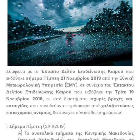
Σύμφωνα με το
Έκτακτο Δελτίο Επιδείνωσης Καιρού
που
εκδόθηκε
σήμερα
Πέμπτη 21 Νοεμβρίου 2019
από την
Εθνική
Μετεωρολογική Υπηρεσία (ΕΜΥ
), σε συνέχεια του
Έκτακτου
Δελτίου Επιδείνωσης Καιρού
που εκδόθηκε την
Τρίτη 19
Νοεμβρίου 2019,
οι κατά διαστήματα
ισχυρές βροχές και
καταιγίδες
που συνοδεύονται πρόσκαιρα από
χαλαζοπτώσεις
και
ισχυρούς
ανέμους
, θα συνεχιστούν και θα επηρεάσουν:
1.
Σήμερα Πέμπτη
(21/11/2019),
Α] Τα
ανατολικά τμήματα της Κεντρικής Μακεδονίας