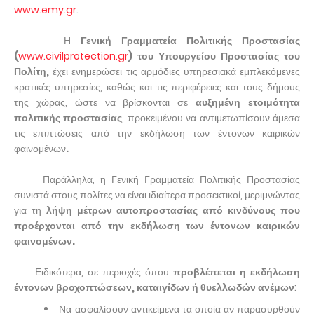
www.emy.gr
.
Η
Γενική Γραμματεία Πολιτικής Προστασίας
(
www.civilprotection.gr
)
του Υπουργείου Προστασίας του
Πολίτη,
έχει ενημερώσει τις αρμόδιες υπηρεσιακά εμπλεκόμενες
κρατικές υπηρεσίες, καθώς και τις περιφέρειες και τους δήμους
της χώρας, ώστε να βρίσκονται σε
αυξημένη ετοιμότητα
πολιτικής προστασίας
, προκειμένου να αντιμετωπίσουν άμεσα
τις επιπτώσεις από την εκδήλωση των έντονων καιρικών
φαινομένων
.
Παράλληλα, η Γενική Γραμματεία Πολιτικής Προστασίας
συνιστά στους πολίτες να είναι ιδιαίτερα προσεκτικοί, μεριμνώντας
για τη
λήψη μέτρων αυτοπροστασίας
από
κινδύνους που
προέρχονται από την εκδήλωση των έντονων καιρικών
φαινομένων
.
Ειδικότερα, σε περιοχές όπου
προβλέπεται η εκδήλωση
έντονων βροχοπτώσεων, καταιγίδων ή θυελλωδών ανέμων
:
Να ασφαλίσουν αντικείμενα τα οποία αν παρασυρθούν