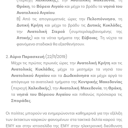
(περιοχή
Χαλκιδικής
), την
Ανατολική
Μακεδονία
, τη
Θράκη
, το
Βόρειο Αιγαίο
και μέχρι το βράδυ τα
νησιά
του
Ανατολικού Αιγαίου
.
Β] Από τις απογευματινές ώρες την
Πελοπόννησο
, τη
Δυτική Κρήτη
και μέχρι το βράδυ τις
Δυτικές
Κυκλάδες
,
την
Ανατολική Στερεά
(συμπεριλαμβανομένης της
Αττικής
) και τα νότια τμήματα της
Εύβοιας
. Τη νύχτα τα
φαινόμενα σταδιακά θα εξασθενήσουν.
2.
Αύριο Παρασκευή
(22/11/2019)
Μέχρι τις πρώτες πρωινές ώρες την
Ανατολική Κρήτη
και τις
Ανατολικές
Κυκλάδες
, μέχρι το μεσημέρι τα νησιά του
Ανατολικού
Αιγαίου
και τα
Δωδεκάνησα
και μέχρι αργά το
απόγευμα τα ανατολικά τμήματα της
Κεντρικής Μακεδονίας
(περιοχή
Χαλκιδικής
), την
Ανατολική Μακεδονία
, τη
Θράκη
,
τα
νησιά του Βόρειου Αιγαίου
και πιθανώς πρόσκαιρα τις
Σποράδες
.
Οι πολίτες μπορούν να ενημερώνονται καθημερινά για την εξέλιξη
των έκτακτων καιρικών φαινομένων στα τακτικά δελτία καιρού της
ΕΜΥ και στην ιστοσελίδα της ΕΜΥ στην ηλεκτρονική διεύθυνση