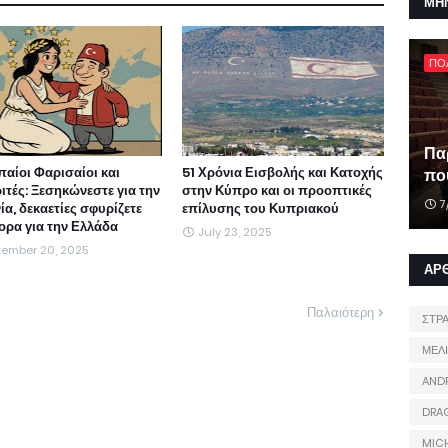
ΜΗ
ΠΟ
Πα
αίοι Φαρισαίοι και
51 Χρόνια Εισβολής και Κατοχής
που
ιτές: Ξεσηκώνεστε για την
στην Κύπρο και οι προοπτικές
7
α, δεκαετίες σφυρίζετε
επίλυσης του Κυπριακού
ορα για την Ελλάδα
July 23, 2025
tember 20, 2025
ΑΡ
Παλαιότερη
ΣΤΡ
ΜΕΛ
AND
DRA
MIC