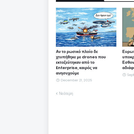
Αν το ρωσικό πλοίο δε
Ευρωπ
χτυπήθηκε με drones που
υποκρ
εκτοξεύτηκαν από το
Εσθονί
Enterprise, καιρός να
αδιάφ
ανησυχούμε
Sep
December 21, 2025
Νεότερη