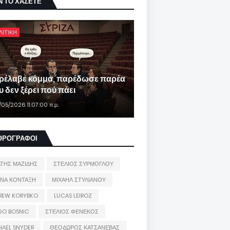
Ν ΤΟ ΧΑΣΕΤΕ
ΛΙΤΙΚΗ
ρέλαβε κόμμα, παρέδωσε παρέα
 δεν ξέρει πού πάει
/05/2026 11:07:00 π.μ.
ΘΡΟΓΡΑΦΟΙ
ΑΤΗΣ ΜΑΖΙΔΗΣ
ΣΤΕΛΙΟΣ ΣΥΡΜΟΓΛΟΥ
ΙΝΑ ΚΟΝΤΑΞΗ
ΜΙΧΑΗΛ ΣΤΥΛΙΑΝΟΥ
REW KORYBKO
LUCAS LEIROZ
GO BOSNIC
ΣΤΕΛΙΟΣ ΦΕΝΕΚΟΣ
HAEL SNYDER
ΘΕΟΔΩΡΟΣ ΚΑΤΣΑΝΕΒΑΣ