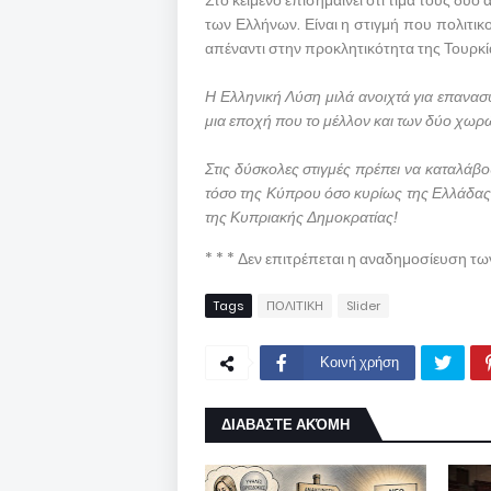
Στο κείμενο επισημαίνει ότι τιμά τους δύ
των Ελλήνων. Είναι η στιγμή που πολιτικ
απέναντι στην προκλητικότητα της Τουρκίας
Η Ελληνική Λύση μιλά ανοιχτά για επανα
μια εποχή που το μέλλον και των δύο χωρ
Στις δύσκολες στιγμές πρέπει να καταλάβο
τόσο της Κύπρου όσο κυρίως της Ελλάδας,ω
της Κυπριακής Δημοκρατίας!
* * * Δεν επιτρέπεται η αναδημοσίευση τ
Tags
ΠΟΛΙΤΙΚΗ
Slider
Κοινή χρήση
ΔΙΑΒΑΣΤΕ ΑΚΌΜΗ