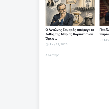
Ο Αντώνης Σαμαράς απέφυγε το
Παρέλ
λάθος της Μαρίας Καρυστιανού.
παρέα
Όμως...
July
July 22, 2026
Νεότερη