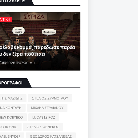
Ν ΤΟ ΧΑΣΕΤΕ
ΛΙΤΙΚΗ
ρέλαβε κόμμα, παρέδωσε παρέα
 δεν ξέρει πού πάει
/05/2026 11:07:00 π.μ.
ΘΡΟΓΡΑΦΟΙ
ΑΤΗΣ ΜΑΖΙΔΗΣ
ΣΤΕΛΙΟΣ ΣΥΡΜΟΓΛΟΥ
ΙΝΑ ΚΟΝΤΑΞΗ
ΜΙΧΑΗΛ ΣΤΥΛΙΑΝΟΥ
REW KORYBKO
LUCAS LEIROZ
GO BOSNIC
ΣΤΕΛΙΟΣ ΦΕΝΕΚΟΣ
HAEL SNYDER
ΘΕΟΔΩΡΟΣ ΚΑΤΣΑΝΕΒΑΣ