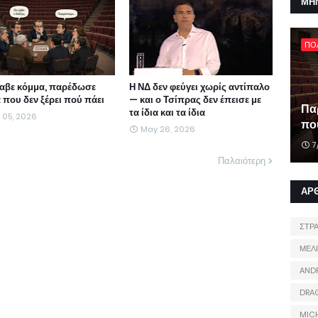
ΜΗ
ΠΟ
αβε κόμμα, παρέδωσε
Η ΝΔ δεν φεύγει χωρίς αντίπαλο
 που δεν ξέρει πού πάει
— και ο Τσίπρας δεν έπεισε με
Πα
τα ίδια και τα ίδια
 05, 2026
που
May 26, 2026
7
Παλαιότερη
ΑΡ
ΣΤΡ
ΜΕΛ
AND
DRA
MIC