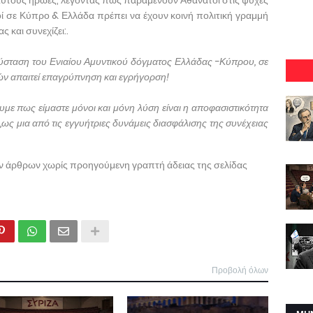
ο αυτούς ήρωες, λέγοντας πως παραμένουν Αθάνατοι στις ψυχές
οί σε Κύπρο & Ελλάδα πρέπει να έχουν κοινή πολιτική γραμμή
 και συνεχίζει:.
σύσταση του Ενιαίου Αμυντικού δόγματος Ελλάδας -Κύπρου, σε
ών απαιτεί επαγρύπνηση και εγρήγορση!
υμε πως είμαστε μόνοι και μόνη λύση είναι η αποφασιστικότητα
ς μια από τις εγγυήτριες δυνάμεις διασφάλισης της συνέχειας
ων άρθρων χωρίς προηγούμενη γραπτή άδειας της σελίδας
Προβολή όλων