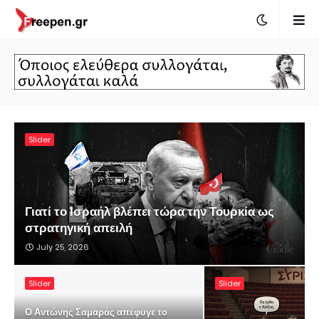
Slider
Γιατί το Ισραήλ βλέπει τώρα την Τουρκία ως
στρατηγική απειλή
July 25, 2026
Slider
Slider
Ο Αντώνης Σαμαράς απέφυγε το