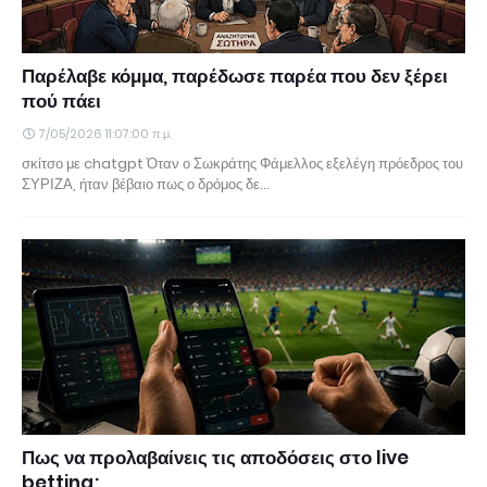
Παρέλαβε κόμμα, παρέδωσε παρέα που δεν ξέρει
πού πάει
7/05/2026 11:07:00 π.μ.
σκίτσο με chatgpt Όταν ο Σωκράτης Φάμελλος εξελέγη πρόεδρος του
ΣΥΡΙΖΑ, ήταν βέβαιο πως ο δρόμος δε…
Πως να προλαβαίνεις τις αποδόσεις στο live
betting;