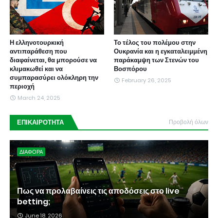
Η ελληνοτουρκική
Το τέλος του πολέμου στην
αντιπαράθεση που
Ουκρανία και η εγκαταλειμμένη
διαφαίνεται, θα μπορούσε να
παράκαμψη των Στενών του
κλιμακωθεί και να
Βοσπόρου
συμπαρασύρει ολόκληρη την
February 26, 2025
περιοχή
March 24, 2025
ΕΠΙΚΑΙΡΟΤΗΤΑ
Προβολή όλων
ΔΙΑΦΟΡΑ
Πως να προλαβαίνεις τις αποδόσεις στο live
betting;
June 18, 2026