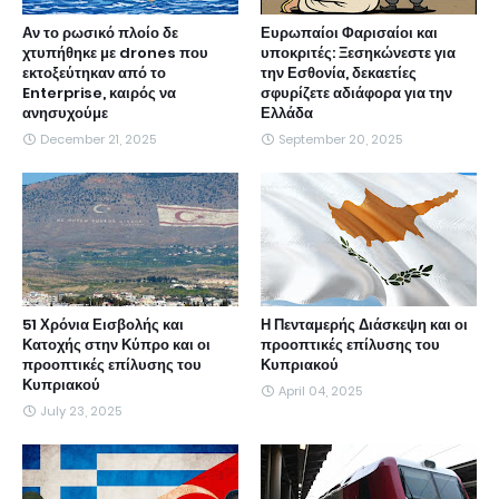
Αν το ρωσικό πλοίο δε
Ευρωπαίοι Φαρισαίοι και
χτυπήθηκε με drones που
υποκριτές: Ξεσηκώνεστε για
εκτοξεύτηκαν από το
την Εσθονία, δεκαετίες
Enterprise, καιρός να
σφυρίζετε αδιάφορα για την
ανησυχούμε
Ελλάδα
December 21, 2025
September 20, 2025
51 Χρόνια Εισβολής και
Η Πενταμερής Διάσκεψη και οι
Κατοχής στην Κύπρο και οι
προοπτικές επίλυσης του
προοπτικές επίλυσης του
Κυπριακού
Κυπριακού
April 04, 2025
July 23, 2025