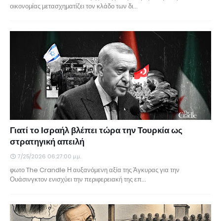
οικονομίας μετασχηματίζει τον κλάδο των δι…
Γιατί το Ισραήλ βλέπει τώρα την Τουρκία ως
στρατηγική απειλή
7/25/2026 06:27:00 μ.μ.
φωτο The Crandle Η αυξανόμενη αξία της Άγκυρας για την
Ουάσινγκτον ενισχύει την περιφερειακή της επ…