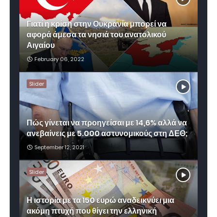
Γιατί η κρίση στην Ουκρανία μπορεί να
αφορά άμεσα τα νησιά του ανατολικού
Αιγαίου
February 06, 2022
Slider
Πώς γίνεται να προηγείσαι με 14,6% αλλά να
ανεβαίνεις με 5.000 αστυνομικούς στη ΔΕΘ;
September 12, 2021
Slider
Η ιστορία με τα 150 ευρώ αναδεικνύει μια
ακόμη πτυχή που θίγει την ελληνική