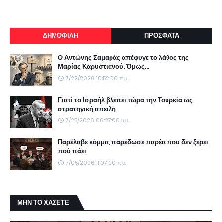
ΔΗΜΟΦΙΛΗ
ΠΡΟΣΦΑΤΑ
Ο Αντώνης Σαμαράς απέφυγε το λάθος της
Μαρίας Καρυστιανού. Όμως...
7/22/2026 10:52:00 π.μ.
Γιατί το Ισραήλ βλέπει τώρα την Τουρκία ως
στρατηγική απειλή
7/25/2026 06:27:00 μ.μ.
Παρέλαβε κόμμα, παρέδωσε παρέα που δεν ξέρει
πού πάει
7/05/2026 11:07:00 π.μ.
ΜΗΝ ΤΟ ΧΑΣΕΤΕ