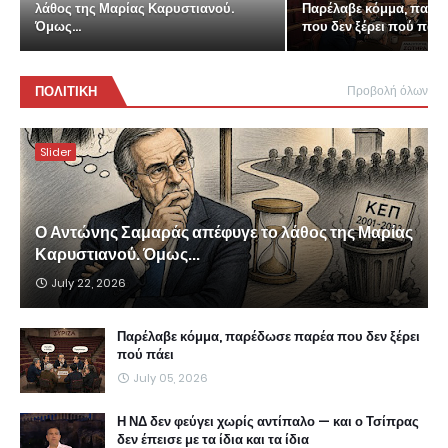
λάθος της Μαρίας Καρυστιανού.
Παρέλαβε κόμμα, παρέ
Όμως...
που δεν ξέρει πού πάει
ΠΟΛΙΤΙΚΗ
Προβολή όλων
Slider
Ο Αντώνης Σαμαράς απέφυγε το λάθος της Μαρίας
Καρυστιανού. Όμως...
July 22, 2026
Παρέλαβε κόμμα, παρέδωσε παρέα που δεν ξέρει
πού πάει
July 05, 2026
Η ΝΔ δεν φεύγει χωρίς αντίπαλο — και ο Τσίπρας
δεν έπεισε με τα ίδια και τα ίδια