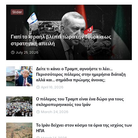
Slider
Γιατί το Ισραήλ βλέπει τώρα την Τουρκία ως
στρατηγική απειλή
July 25, 2026
Δείτε τι κάνει ο Τραμπ, αγνοήστε τι λέει...
Περισσότερος πόλεμος στην ημερήσια διάταξη
αλλά και... σημάδια πρώιμης άνοιας;
April 16, 2026
Ο πόλεμος του Τραμπ είναι ένα δώρο για τους
σκληροπυρηνικούς του Ιράν
March 24, 2026
Το Ιράν δείχνει στον κόσμο τα όρια της ισχύος των
ΗΠΑ