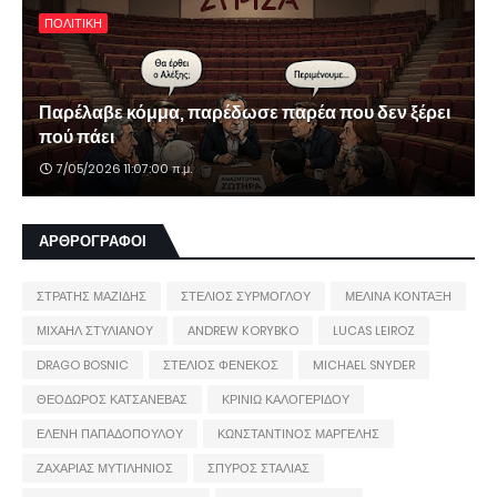
ΠΟΛΙΤΙΚΗ
Παρέλαβε κόμμα, παρέδωσε παρέα που δεν ξέρει
πού πάει
7/05/2026 11:07:00 π.μ.
ΑΡΘΡΟΓΡΑΦΟΙ
ΣΤΡΑΤΗΣ ΜΑΖΙΔΗΣ
ΣΤΕΛΙΟΣ ΣΥΡΜΟΓΛΟΥ
ΜΕΛΙΝΑ ΚΟΝΤΑΞΗ
ΜΙΧΑΗΛ ΣΤΥΛΙΑΝΟΥ
ANDREW KORYBKO
LUCAS LEIROZ
DRAGO BOSNIC
ΣΤΕΛΙΟΣ ΦΕΝΕΚΟΣ
MICHAEL SNYDER
ΘΕΟΔΩΡΟΣ ΚΑΤΣΑΝΕΒΑΣ
ΚΡΙΝΙΩ ΚΑΛΟΓΕΡΙΔΟΥ
ΕΛΕΝΗ ΠΑΠΑΔΟΠΟΥΛΟΥ
ΚΩΝΣΤΑΝΤΙΝΟΣ ΜΑΡΓΕΛΗΣ
ΖΑΧΑΡΙΑΣ ΜΥΤΙΛΗΝΙΟΣ
ΣΠΥΡΟΣ ΣΤΑΛΙΑΣ