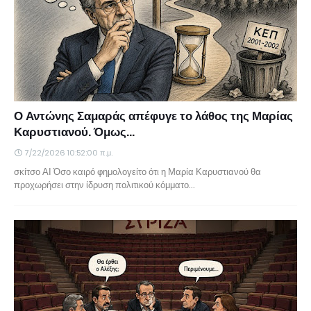
Ο Αντώνης Σαμαράς απέφυγε το λάθος της Μαρίας
Καρυστιανού. Όμως...
7/22/2026 10:52:00 π.μ.
σκίτσο ΑΙ Όσο καιρό φημολογείτο ότι η Μαρία Καρυστιανού θα
προχωρήσει στην ίδρυση πολιτικού κόμματο…