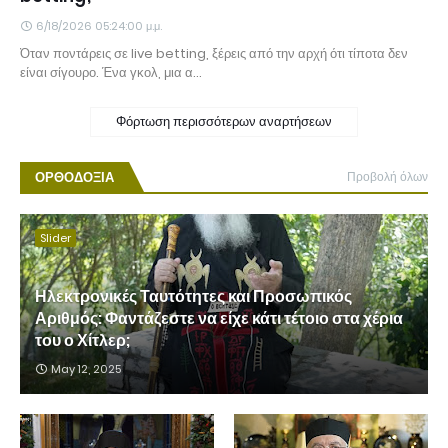
6/18/2026 05:24:00 μ.μ.
Όταν ποντάρεις σε live betting, ξέρεις από την αρχή ότι τίποτα δεν
είναι σίγουρο. Ένα γκολ, μια α…
Φόρτωση περισσότερων αναρτήσεων
ΟΡΘΟΔΟΞΙΑ
Προβολή όλων
Slider
Ηλεκτρονικές Ταυτότητες και Προσωπικός
Αριθμός: Φαντάζεστε να είχε κάτι τέτοιο στα χέρια
του ο Χίτλερ;
May 12, 2025