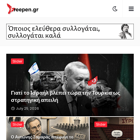
Slider
Γιατί το Ισραήλ βλέπει τώρα την Τουρκία ως
στρατηγική απειλή
July 25, 2026
Slider
Slider
Ο Αντώνης Σαμαράς απέφυγε το