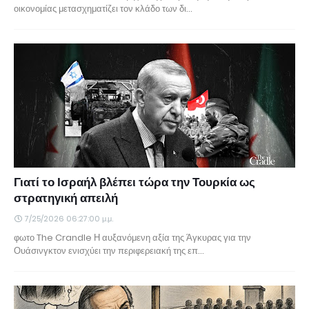
οικονομίας μετασχηματίζει τον κλάδο των δι…
Γιατί το Ισραήλ βλέπει τώρα την Τουρκία ως
στρατηγική απειλή
7/25/2026 06:27:00 μ.μ.
φωτο The Crandle Η αυξανόμενη αξία της Άγκυρας για την
Ουάσινγκτον ενισχύει την περιφερειακή της επ…