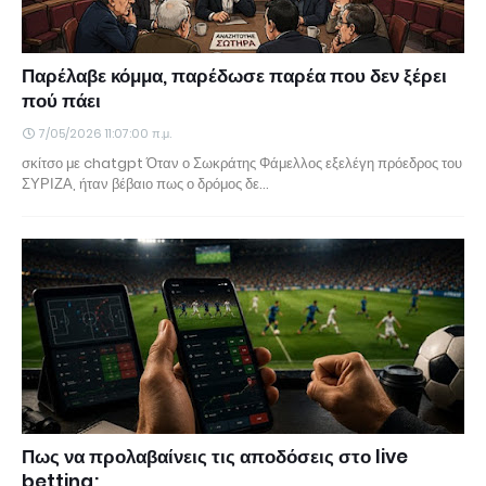
Παρέλαβε κόμμα, παρέδωσε παρέα που δεν ξέρει
πού πάει
7/05/2026 11:07:00 π.μ.
σκίτσο με chatgpt Όταν ο Σωκράτης Φάμελλος εξελέγη πρόεδρος του
ΣΥΡΙΖΑ, ήταν βέβαιο πως ο δρόμος δε…
Πως να προλαβαίνεις τις αποδόσεις στο live
betting;