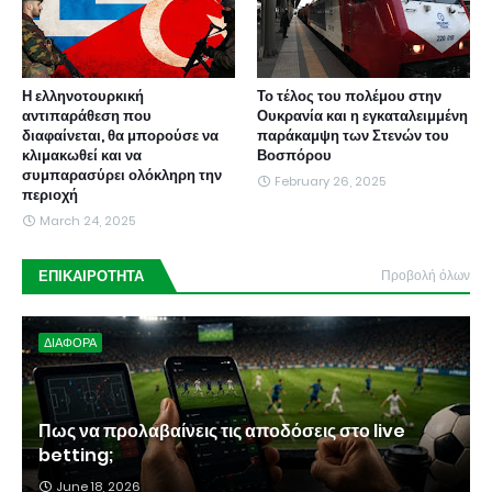
Η ελληνοτουρκική
Το τέλος του πολέμου στην
αντιπαράθεση που
Ουκρανία και η εγκαταλειμμένη
διαφαίνεται, θα μπορούσε να
παράκαμψη των Στενών του
κλιμακωθεί και να
Βοσπόρου
συμπαρασύρει ολόκληρη την
February 26, 2025
περιοχή
March 24, 2025
ΕΠΙΚΑΙΡΟΤΗΤΑ
Προβολή όλων
ΔΙΑΦΟΡΑ
Πως να προλαβαίνεις τις αποδόσεις στο live
betting;
June 18, 2026