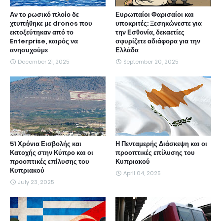
Αν το ρωσικό πλοίο δε
Ευρωπαίοι Φαρισαίοι και
χτυπήθηκε με drones που
υποκριτές: Ξεσηκώνεστε για
εκτοξεύτηκαν από το
την Εσθονία, δεκαετίες
Enterprise, καιρός να
σφυρίζετε αδιάφορα για την
ανησυχούμε
Ελλάδα
December 21, 2025
September 20, 2025
51 Χρόνια Εισβολής και
Η Πενταμερής Διάσκεψη και οι
Κατοχής στην Κύπρο και οι
προοπτικές επίλυσης του
προοπτικές επίλυσης του
Κυπριακού
Κυπριακού
April 04, 2025
July 23, 2025