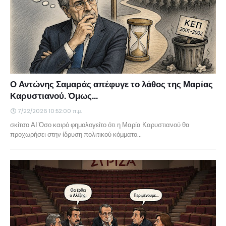
Ο Αντώνης Σαμαράς απέφυγε το λάθος της Μαρίας
Καρυστιανού. Όμως...
7/22/2026 10:52:00 π.μ.
σκίτσο ΑΙ Όσο καιρό φημολογείτο ότι η Μαρία Καρυστιανού θα
προχωρήσει στην ίδρυση πολιτικού κόμματο…