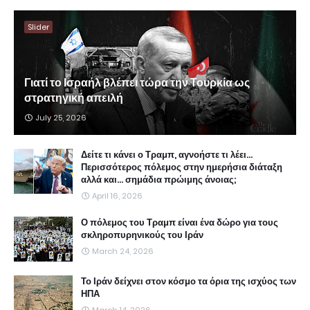
Slider
Γιατί το Ισραήλ βλέπει τώρα την Τουρκία ως
στρατηγική απειλή
July 25, 2026
Δείτε τι κάνει ο Τραμπ, αγνοήστε τι λέει...
Περισσότερος πόλεμος στην ημερήσια διάταξη
αλλά και... σημάδια πρώιμης άνοιας;
April 16, 2026
Ο πόλεμος του Τραμπ είναι ένα δώρο για τους
σκληροπυρηνικούς του Ιράν
March 24, 2026
Το Ιράν δείχνει στον κόσμο τα όρια της ισχύος των
ΗΠΑ