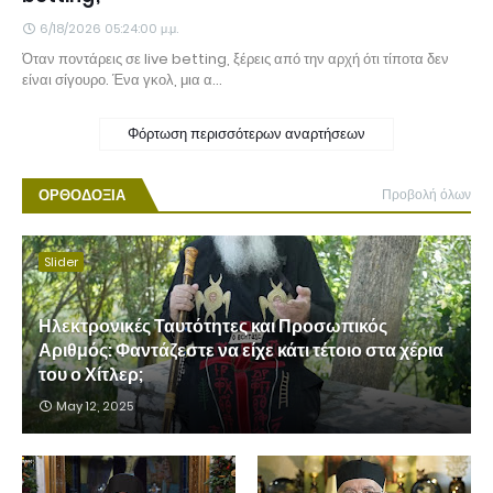
6/18/2026 05:24:00 μ.μ.
Όταν ποντάρεις σε live betting, ξέρεις από την αρχή ότι τίποτα δεν
είναι σίγουρο. Ένα γκολ, μια α…
Φόρτωση περισσότερων αναρτήσεων
ΟΡΘΟΔΟΞΙΑ
Προβολή όλων
Slider
Ηλεκτρονικές Ταυτότητες και Προσωπικός
Αριθμός: Φαντάζεστε να είχε κάτι τέτοιο στα χέρια
του ο Χίτλερ;
May 12, 2025