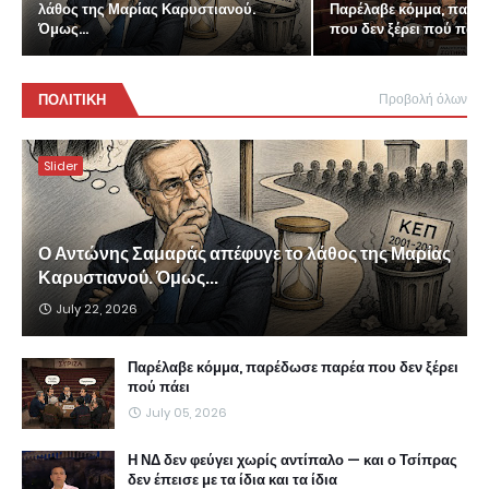
λάθος της Μαρίας Καρυστιανού.
Παρέλαβε κόμμα, παρέ
Όμως...
που δεν ξέρει πού πάει
ΠΟΛΙΤΙΚΗ
Προβολή όλων
Slider
Ο Αντώνης Σαμαράς απέφυγε το λάθος της Μαρίας
Καρυστιανού. Όμως...
July 22, 2026
Παρέλαβε κόμμα, παρέδωσε παρέα που δεν ξέρει
πού πάει
July 05, 2026
Η ΝΔ δεν φεύγει χωρίς αντίπαλο — και ο Τσίπρας
δεν έπεισε με τα ίδια και τα ίδια