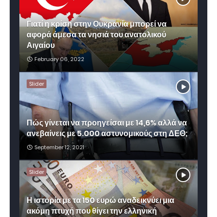
Γιατί η κρίση στην Ουκρανία μπορεί να
αφορά άμεσα τα νησιά του ανατολικού
Αιγαίου
February 06, 2022
Slider
Πώς γίνεται να προηγείσαι με 14,6% αλλά να
ανεβαίνεις με 5.000 αστυνομικούς στη ΔΕΘ;
September 12, 2021
Slider
Η ιστορία με τα 150 ευρώ αναδεικνύει μια
ακόμη πτυχή που θίγει την ελληνική