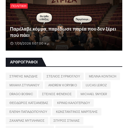
ΠΟΛΙΤΙΚΗ
Παρέλαβε κόμμα, παρέδωσε παρέα που δεν ξέρει
πού πάει
7/05/2026 11:07:00 π.μ.
ΑΡΘΡΟΓΡΑΦΟΙ
ΣΤΡΑΤΗΣ ΜΑΖΙΔΗΣ
ΣΤΕΛΙΟΣ ΣΥΡΜΟΓΛΟΥ
ΜΕΛΙΝΑ ΚΟΝΤΑΞΗ
ΜΙΧΑΗΛ ΣΤΥΛΙΑΝΟΥ
ANDREW KORYBKO
LUCAS LEIROZ
DRAGO BOSNIC
ΣΤΕΛΙΟΣ ΦΕΝΕΚΟΣ
MICHAEL SNYDER
ΘΕΟΔΩΡΟΣ ΚΑΤΣΑΝΕΒΑΣ
ΚΡΙΝΙΩ ΚΑΛΟΓΕΡΙΔΟΥ
ΕΛΕΝΗ ΠΑΠΑΔΟΠΟΥΛΟΥ
ΚΩΝΣΤΑΝΤΙΝΟΣ ΜΑΡΓΕΛΗΣ
ΖΑΧΑΡΙΑΣ ΜΥΤΙΛΗΝΙΟΣ
ΣΠΥΡΟΣ ΣΤΑΛΙΑΣ