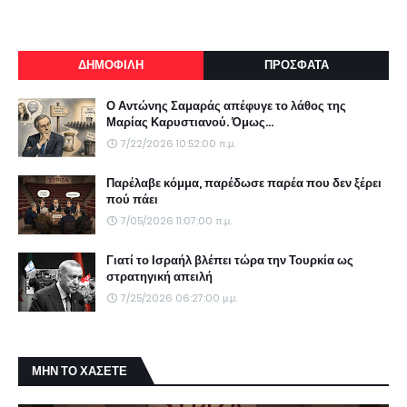
ΔΗΜΟΦΙΛΗ
ΠΡΟΣΦΑΤΑ
Ο Αντώνης Σαμαράς απέφυγε το λάθος της
Μαρίας Καρυστιανού. Όμως...
7/22/2026 10:52:00 π.μ.
Παρέλαβε κόμμα, παρέδωσε παρέα που δεν ξέρει
πού πάει
7/05/2026 11:07:00 π.μ.
Γιατί το Ισραήλ βλέπει τώρα την Τουρκία ως
στρατηγική απειλή
7/25/2026 06:27:00 μ.μ.
ΜΗΝ ΤΟ ΧΑΣΕΤΕ