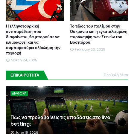
Η ελληνοτουρκική
Το τέλος του πολέμου στην
αντιπαράθεση που
Ουκρανία και η εγκαταλειμμένη
διαφαίνεται, θα μπορούσε να
παράκαμψη των Στενών του
κλιμακωθεί και να
Βοσπόρου
συμπαρασύρει ολόκληρη την
February 26, 2025
περιοχή
March 24, 2025
ΕΠΙΚΑΙΡΟΤΗΤΑ
Προβολή όλων
ΔΙΑΦΟΡΑ
Πως να προλαβαίνεις τις αποδόσεις στο live
betting;
June 18, 2026