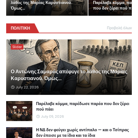
λάθος της Μαρίας Καρυστιανού.
Παρέλαβε κόμμα, παρέ
Όμως...
που δεν ξέρει πού πάει
ΠΟΛΙΤΙΚΗ
Προβολή όλων
Slider
Ο Αντώνης Σαμαράς απέφυγε το λάθος της Μαρίας
Καρυστιανού. Όμως...
July 22, 2026
Παρέλαβε κόμμα, παρέδωσε παρέα που δεν ξέρει
πού πάει
July 05, 2026
Η ΝΔ δεν φεύγει χωρίς αντίπαλο — και ο Τσίπρας
δεν έπεισε με τα ίδια και τα ίδια