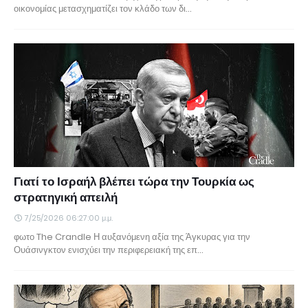
οικονομίας μετασχηματίζει τον κλάδο των δι…
Γιατί το Ισραήλ βλέπει τώρα την Τουρκία ως
στρατηγική απειλή
7/25/2026 06:27:00 μ.μ.
φωτο The Crandle Η αυξανόμενη αξία της Άγκυρας για την
Ουάσινγκτον ενισχύει την περιφερειακή της επ…