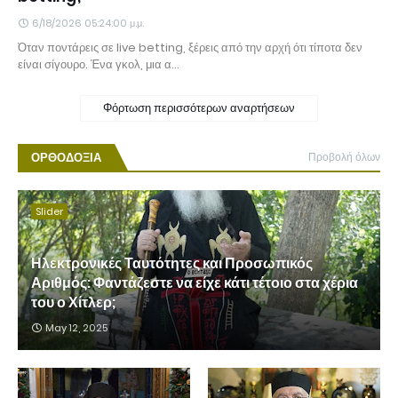
6/18/2026 05:24:00 μ.μ.
Όταν ποντάρεις σε live betting, ξέρεις από την αρχή ότι τίποτα δεν
είναι σίγουρο. Ένα γκολ, μια α…
Φόρτωση περισσότερων αναρτήσεων
ΟΡΘΟΔΟΞΙΑ
Προβολή όλων
Slider
Ηλεκτρονικές Ταυτότητες και Προσωπικός
Αριθμός: Φαντάζεστε να είχε κάτι τέτοιο στα χέρια
του ο Χίτλερ;
May 12, 2025