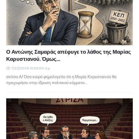
Ο Αντώνης Σαμαράς απέφυγε το λάθος της Μαρίας
Καρυστιανού. Όμως...
7/22/2026 10:52:00 π.μ.
σκίτσο ΑΙ Όσο καιρό φημολογείτο ότι η Μαρία Καρυστιανού θα
προχωρήσει στην ίδρυση πολιτικού κόμματο…