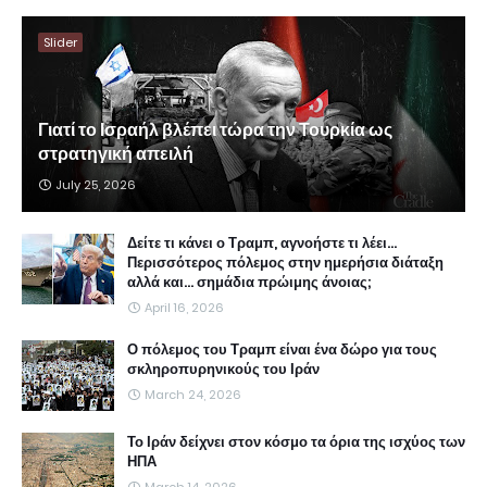
Slider
Γιατί το Ισραήλ βλέπει τώρα την Τουρκία ως
στρατηγική απειλή
July 25, 2026
Δείτε τι κάνει ο Τραμπ, αγνοήστε τι λέει...
Περισσότερος πόλεμος στην ημερήσια διάταξη
αλλά και... σημάδια πρώιμης άνοιας;
April 16, 2026
Ο πόλεμος του Τραμπ είναι ένα δώρο για τους
σκληροπυρηνικούς του Ιράν
March 24, 2026
Το Ιράν δείχνει στον κόσμο τα όρια της ισχύος των
ΗΠΑ