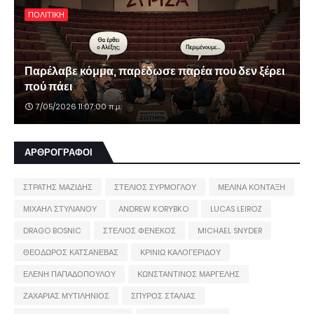
ΠΟΛΙΤΙΚΗ
Παρέλαβε κόμμα, παρέδωσε παρέα που δεν ξέρει
πού πάει
7/05/2026 11:07:00 π.μ.
ΑΡΘΡΟΓΡΑΦΟΙ
ΣΤΡΑΤΗΣ ΜΑΖΙΔΗΣ
ΣΤΕΛΙΟΣ ΣΥΡΜΟΓΛΟΥ
ΜΕΛΙΝΑ ΚΟΝΤΑΞΗ
ΜΙΧΑΗΛ ΣΤΥΛΙΑΝΟΥ
ANDREW KORYBKO
LUCAS LEIROZ
DRAGO BOSNIC
ΣΤΕΛΙΟΣ ΦΕΝΕΚΟΣ
MICHAEL SNYDER
ΘΕΟΔΩΡΟΣ ΚΑΤΣΑΝΕΒΑΣ
ΚΡΙΝΙΩ ΚΑΛΟΓΕΡΙΔΟΥ
ΕΛΕΝΗ ΠΑΠΑΔΟΠΟΥΛΟΥ
ΚΩΝΣΤΑΝΤΙΝΟΣ ΜΑΡΓΕΛΗΣ
ΖΑΧΑΡΙΑΣ ΜΥΤΙΛΗΝΙΟΣ
ΣΠΥΡΟΣ ΣΤΑΛΙΑΣ