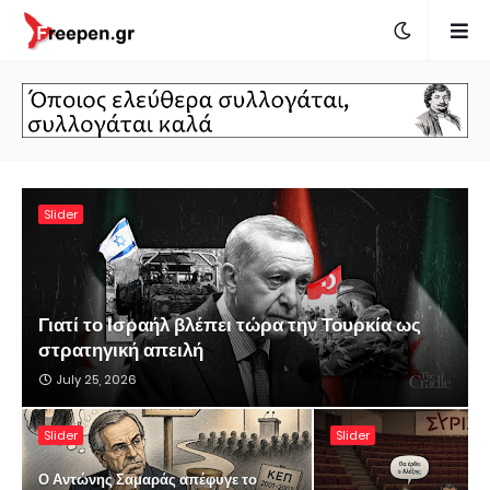
Slider
Γιατί το Ισραήλ βλέπει τώρα την Τουρκία ως
στρατηγική απειλή
July 25, 2026
Slider
Slider
Ο Αντώνης Σαμαράς απέφυγε το