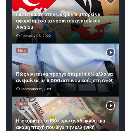
Γιατί η κρίση στην Ουκρανία μπορεί να
αφορά άμεσα τα νησιά του ανατολικού
Αιγαίου
February 06, 2022
Slider
Πώς γίνεται να προηγείσαι με 14,6% αλλά να
ανεβαίνεις με 5.000 αστυνομικούς στη ΔΕΘ;
September 12, 2021
Slider
Η ιστορία με τα 150 ευρώ αναδεικνύει μια
ακόμη πτυχή που θίγει την ελληνική