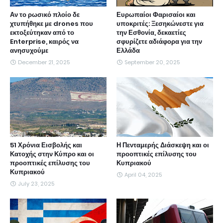
Αν το ρωσικό πλοίο δε
Ευρωπαίοι Φαρισαίοι και
χτυπήθηκε με drones που
υποκριτές: Ξεσηκώνεστε για
εκτοξεύτηκαν από το
την Εσθονία, δεκαετίες
Enterprise, καιρός να
σφυρίζετε αδιάφορα για την
ανησυχούμε
Ελλάδα
December 21, 2025
September 20, 2025
51 Χρόνια Εισβολής και
Η Πενταμερής Διάσκεψη και οι
Κατοχής στην Κύπρο και οι
προοπτικές επίλυσης του
προοπτικές επίλυσης του
Κυπριακού
Κυπριακού
April 04, 2025
July 23, 2025