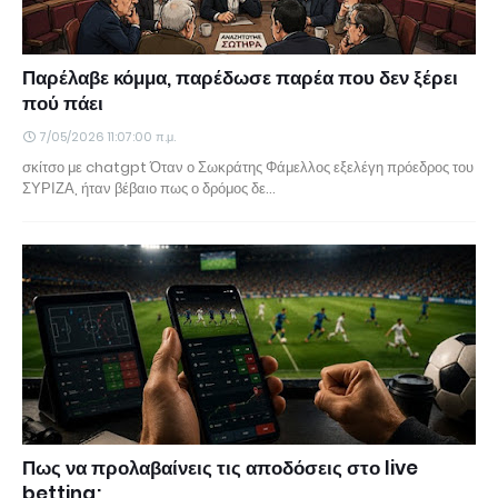
Παρέλαβε κόμμα, παρέδωσε παρέα που δεν ξέρει
πού πάει
7/05/2026 11:07:00 π.μ.
σκίτσο με chatgpt Όταν ο Σωκράτης Φάμελλος εξελέγη πρόεδρος του
ΣΥΡΙΖΑ, ήταν βέβαιο πως ο δρόμος δε…
Πως να προλαβαίνεις τις αποδόσεις στο live
betting;