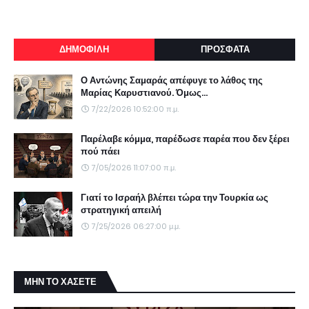
ΔΗΜΟΦΙΛΗ
ΠΡΟΣΦΑΤΑ
Ο Αντώνης Σαμαράς απέφυγε το λάθος της
Μαρίας Καρυστιανού. Όμως...
7/22/2026 10:52:00 π.μ.
Παρέλαβε κόμμα, παρέδωσε παρέα που δεν ξέρει
πού πάει
7/05/2026 11:07:00 π.μ.
Γιατί το Ισραήλ βλέπει τώρα την Τουρκία ως
στρατηγική απειλή
7/25/2026 06:27:00 μ.μ.
ΜΗΝ ΤΟ ΧΑΣΕΤΕ