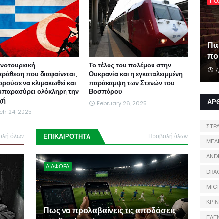
ΠΟ
Πα
που
ηνοτουρκική
Το τέλος του πολέμου στην
7
αράθεση που διαφαίνεται,
Ουκρανία και η εγκαταλειμμένη
ορούσε να κλιμακωθεί και
παράκαμψη των Στενών του
μπαρασύρει ολόκληρη την
Βοσπόρου
χή
ΑΡ
February 26, 2025
ch 24, 2025
ΣΤΡ
ολή όλων
ΕΠΙΚΑΙΡΟΤΗΤΑ
Προβολή όλων
ΜΕΛ
AND
ΔΙΑΦΟΡΑ
DRA
MIC
ΚΡΙΝ
Πως να προλαβαίνεις τις αποδόσεις
ΕΛΕ