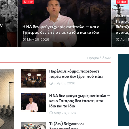
Slider
Slider
Δείτε τ
Περισ
ην
Η ΝΔ δεν φεύγει χωρίς αντίπαλο — και ο
διάταξ
Τσίπρας δεν έπεισε με τα ίδια και τα ίδια
άνοιας
May 26, 2026
April
Προβολή όλων
Παρέλαβε κόμμα, παρέδωσε
παρέα που δεν ξέρει πού πάει
July 05, 2026
Η ΝΔ δεν φεύγει χωρίς αντίπαλο —
και ο Τσίπρας δεν έπεισε με τα
ίδια και τα ίδια
May 26, 2026
Τι (δεν) δείχνουν οι