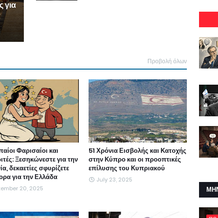
ς για
α
Προβολή όλων
αίοι Φαρισαίοι και
51 Χρόνια Εισβολής και Κατοχής
ιτές: Ξεσηκώνεστε για την
στην Κύπρο και οι προοπτικές
α, δεκαετίες σφυρίζετε
επίλυσης του Κυπριακού
ορα για την Ελλάδα
July 23, 2025
tember 20, 2025
ΜΗ