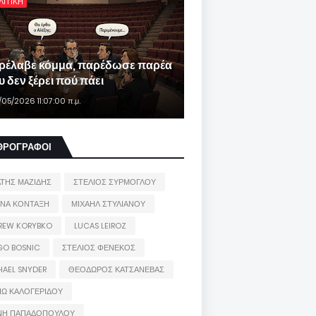
ΛΙΤΙΚΗ
ρέλαβε κόμμα, παρέδωσε παρέα
 δεν ξέρει πού πάει
/05/2026 11:07:00 π.μ.
ΘΡΟΓΡΑΦΟΙ
ΑΤΗΣ ΜΑΖΙΔΗΣ
ΣΤΕΛΙΟΣ ΣΥΡΜΟΓΛΟΥ
ΙΝΑ ΚΟΝΤΑΞΗ
ΜΙΧΑΗΛ ΣΤΥΛΙΑΝΟΥ
REW KORYBKO
LUCAS LEIROZ
GO BOSNIC
ΣΤΕΛΙΟΣ ΦΕΝΕΚΟΣ
HAEL SNYDER
ΘΕΟΔΩΡΟΣ ΚΑΤΣΑΝΕΒΑΣ
ΙΩ ΚΑΛΟΓΕΡΙΔΟΥ
ΝΗ ΠΑΠΑΔΟΠΟΥΛΟΥ