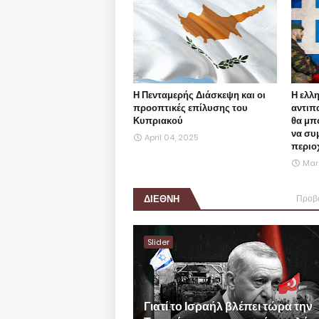
Η Πενταμερής Διάσκεψη και οι
Η ελλ
προοπτικές επίλυσης του
αντιπ
Κυπριακού
θα μπ
να συ
April 04, 2025
περιο
Mar
ΔΙΕΘΝΗ
Προβ
Slider
Γιατί το Ισραήλ βλέπει τώρα την