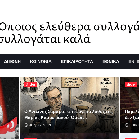
ΔΙΕΘΝΗ
ΚΟΙΝΩΝΙΑ
ΕΠΙΚΑΙΡΟΤΗΤΑ
ΕΘΝΙΚΑ
ΕΝ. 
Slider
Slider
Ο Αντώνης Σαμαράς απέφυγε το λάθος της
Παρέλ
Μαρίας Καρυστιανού. Όμως...
δεν ξέ
July 22, 2026
July 