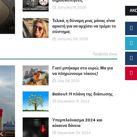
δημοσκοπήσεις
January 18, 2026
ΑΚ
Τελικά, η δύναμη μιας μάνας είναι
αρκετή για να αρχίσει να τρέμει το
σύστημα;
January 09, 2026
Προβολή όλων
Γιατί μπήκαμε στο ευρώ; Μα για
να πληρώνουμε τόκους!
July 28, 2025
Bailout: Η πλάνη της διάσωσης
December 31, 2024
Υπερπλεόνασμα 2024 και
κόκκινα δάνεια
ης
December 23, 2024