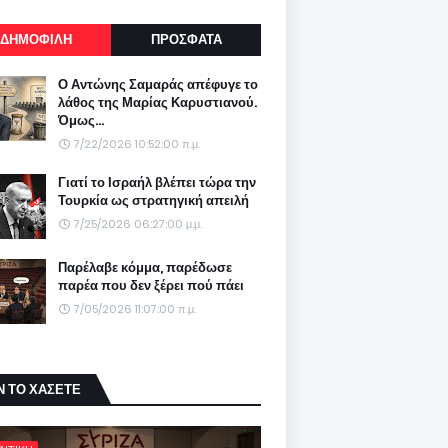
ΔΗΜΟΦΙΛΗ
ΠΡΟΣΦΑΤΑ
Ο Αντώνης Σαμαράς απέφυγε το
λάθος της Μαρίας Καρυστιανού.
Όμως...
7/22/2026 10:52:00 π.μ.
Γιατί το Ισραήλ βλέπει τώρα την
Τουρκία ως στρατηγική απειλή
7/25/2026 06:27:00 μ.μ.
Παρέλαβε κόμμα, παρέδωσε
παρέα που δεν ξέρει πού πάει
7/05/2026 11:07:00 π.μ.
Ν ΤΟ ΧΑΣΕΤΕ