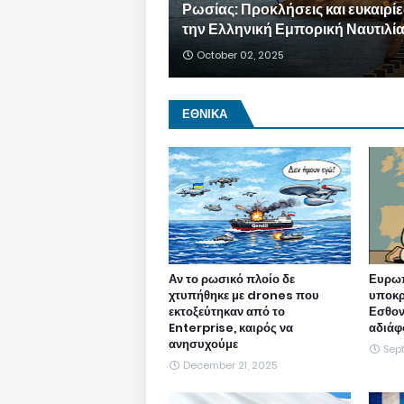
Ρωσίας: Προκλήσεις και ευκαιρίε
την Ελληνική Εμπορική Ναυτιλί
October 02, 2025
ΕΘΝΙΚΑ
Αν το ρωσικό πλοίο δε
Ευρωπ
χτυπήθηκε με drones που
υποκρ
εκτοξεύτηκαν από το
Εσθονί
Enterprise, καιρός να
αδιάφ
ανησυχούμε
Sep
December 21, 2025