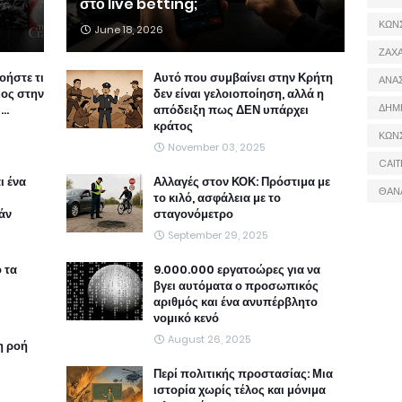
στο live betting;
ΚΩΝ
June 18, 2026
ΖΑΧΑ
νοήστε τι
Αυτό που συμβαίνει στην Κρήτη
ΑΝΑ
μος στην
δεν είναι γελοιοποίηση, αλλά η
ΔΗΜ
..
απόδειξη πως ΔΕΝ υπάρχει
κράτος
ΚΩΝ
November 03, 2025
CAIT
ι ένα
Αλλαγές στον ΚΟΚ: Πρόστιμα με
ΘΑΝ
το κιλό, ασφάλεια με το
άν
σταγονόμετρο
September 29, 2025
ο τα
9.000.000 εργατοώρες για να
βγει αυτόματα ο προσωπικός
αριθμός και ένα ανυπέρβλητο
νομικό κενό
August 26, 2025
η ροή
Περί πολιτικής προστασίας: Μια
ιστορία χωρίς τέλος και μόνιμα