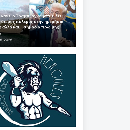
ι κάνει ο Τραμπ, αγνοήστε τι λέει...
σότερος πόλεμος στην ημερήσια
η αλλά και... σημάδια πρώιμης
;
 16, 2026