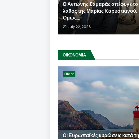
Ο Αντώνης Σαμαράς απέφυγε το
λάθος της Μαρίας Καρυστιανού.
Όμως...
July 22, 2026
ΟΙΚΟΝΟΜΙΑ
Slider
Οι Ευρωπαϊκές κυρώσεις κατά τ