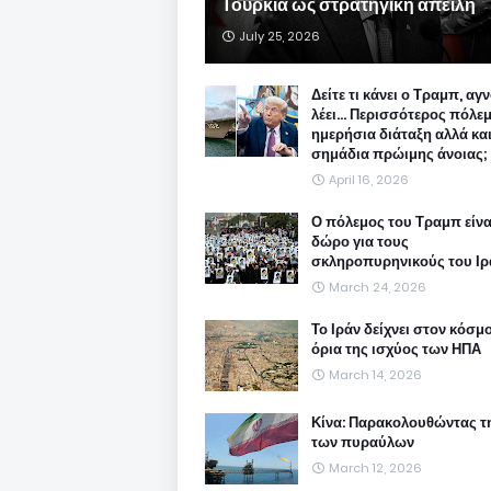
Τουρκία ως στρατηγική απειλή
July 25, 2026
Δείτε τι κάνει ο Τραμπ, αγ
λέει... Περισσότερος πόλε
ημερήσια διάταξη αλλά και.
σημάδια πρώιμης άνοιας;
April 16, 2026
Ο πόλεμος του Τραμπ είνα
δώρο για τους
σκληροπυρηνικούς του Ιρ
March 24, 2026
Το Ιράν δείχνει στον κόσμ
όρια της ισχύος των ΗΠΑ
March 14, 2026
Κίνα: Παρακολουθώντας τ
των πυραύλων
March 12, 2026